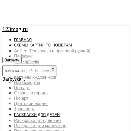
123mag.ru
ГЛАВНАЯ
СХЕМЫ КАРТИН ПО НОМЕРАМ
ArtPen (Раскраска шариковой ручкой)
Пейзажи
Закрыть
Арт картины
Животный мир
х
Люди
Картины художников
Загрузка...
Натюрморты
Поп арт
Страны и города
Ню арт
Цветовой акцент
Транспорт
РАСКРАСКИ ДЛЯ ДЕТЕЙ
Раскраски для девочек
Раскраски для мальчиков
Развивающие раскраски