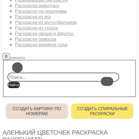
Раскраски животных
Раскраски на праздники
Раскраски из игр
Раскраски из мультфильмов
Раскраски из сказок
Раскраски овощи и фрукты
Раскраски природа
Раскраски времена года
Боковая
0
Найти
Больше
Главное
панель
информации
магазина
меню
СОЗДАТЬ КАРТИНУ ПО
СОЗДАТЬ СПИРАЛЬНЫЕ
НОМЕРАМ
РАСКРАСКИ
АЛЕНЬКИЙ ЦВЕТОЧЕК РАСКРАСКА