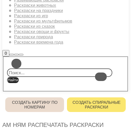
Раскраски животных
Раскраски на праздники
Раскраски из игр
Раскраски из мультфильмов
Раскраски из сказок
Раскраски овощи и фрукты
Раскраски природа
Раскраски времена года
Боковая
0
Найти
Больше
Главное
панель
информации
магазина
меню
СОЗДАТЬ КАРТИНУ ПО
СОЗДАТЬ СПИРАЛЬНЫЕ
НОМЕРАМ
РАСКРАСКИ
АМ НЯМ РАСПЕЧАТАТЬ РАСКРАСКИ