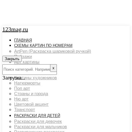
123mag.ru
ГЛАВНАЯ
СХЕМЫ КАРТИН ПО НОМЕРАМ
ArtPen (Раскраска шариковой ручкой)
Пейзажи
Закрыть
Арт картины
Животный мир
х
Люди
Картины художников
Загрузка...
Натюрморты
Поп арт
Страны и города
Ню арт
Цветовой акцент
Транспорт
РАСКРАСКИ ДЛЯ ДЕТЕЙ
Раскраски для девочек
Раскраски для мальчиков
Развивающие раскраски