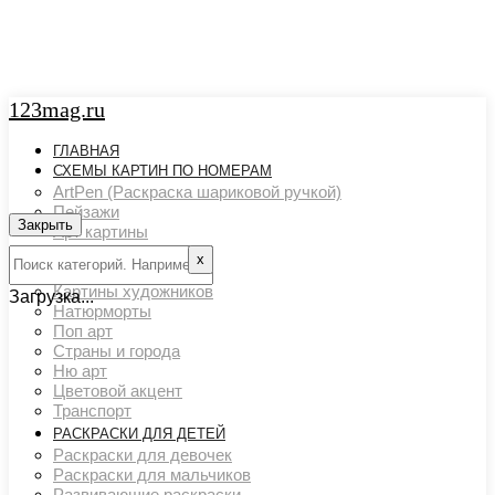
123mag.ru
ГЛАВНАЯ
СХЕМЫ КАРТИН ПО НОМЕРАМ
ArtPen (Раскраска шариковой ручкой)
Пейзажи
Закрыть
Арт картины
Животный мир
х
Люди
Картины художников
Загрузка...
Натюрморты
Поп арт
Страны и города
Ню арт
Цветовой акцент
Транспорт
РАСКРАСКИ ДЛЯ ДЕТЕЙ
Раскраски для девочек
Раскраски для мальчиков
Развивающие раскраски