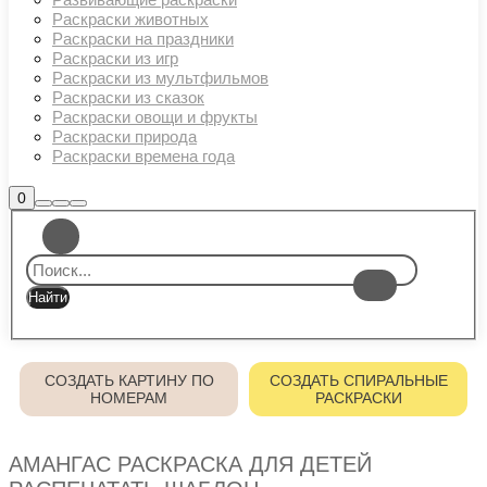
Раскраски животных
Раскраски на праздники
Раскраски из игр
Раскраски из мультфильмов
Раскраски из сказок
Раскраски овощи и фрукты
Раскраски природа
Раскраски времена года
Боковая
0
Найти
Больше
Главное
панель
информации
магазина
меню
СОЗДАТЬ КАРТИНУ ПО
СОЗДАТЬ СПИРАЛЬНЫЕ
НОМЕРАМ
РАСКРАСКИ
АМАНГАС РАСКРАСКА ДЛЯ ДЕТЕЙ