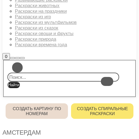
Раскраски животных
Раскраски на праздники
Раскраски из игр
Раскраски из мультфильмов
Раскраски из сказок
Раскраски овощи и фрукты
Раскраски природа
Раскраски времена года
Боковая
0
Найти
Больше
Главное
панель
информации
магазина
меню
СОЗДАТЬ КАРТИНУ ПО
СОЗДАТЬ СПИРАЛЬНЫЕ
НОМЕРАМ
РАСКРАСКИ
АМСТЕРДАМ