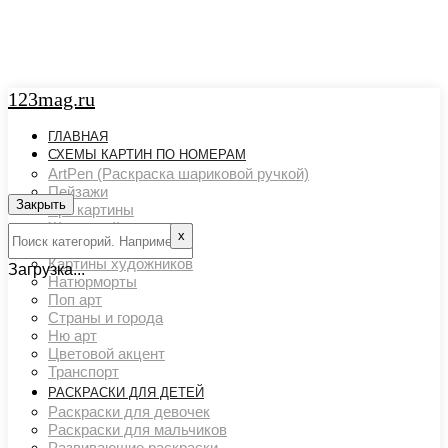
123mag.ru
ГЛАВНАЯ
СХЕМЫ КАРТИН ПО НОМЕРАМ
ArtPen (Раскраска шариковой ручкой)
Пейзажи
Закрыть
Арт картины
Животный мир
х
Люди
Картины художников
Загрузка...
Натюрморты
Поп арт
Страны и города
Ню арт
Цветовой акцент
Транспорт
РАСКРАСКИ ДЛЯ ДЕТЕЙ
Раскраски для девочек
Раскраски для мальчиков
Развивающие раскраски