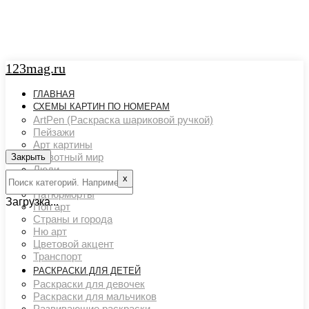
123mag.ru
ГЛАВНАЯ
СХЕМЫ КАРТИН ПО НОМЕРАМ
ArtPen (Раскраска шариковой ручкой)
Пейзажи
Арт картины
Животный мир
Закрыть
Люди
х
Картины художников
Натюрморты
Загрузка...
Поп арт
Страны и города
Ню арт
Цветовой акцент
Транспорт
РАСКРАСКИ ДЛЯ ДЕТЕЙ
Раскраски для девочек
Раскраски для мальчиков
Развивающие раскраски