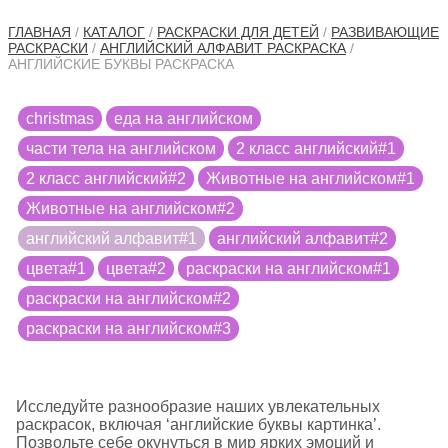
ГЛАВНАЯ
/
КАТАЛОГ
/
РАСКРАСКИ ДЛЯ ДЕТЕЙ
/
РАЗВИВАЮЩИЕ
РАСКРАСКИ
/
АНГЛИЙСКИЙ АЛФАВИТ РАСКРАСКА
/
АНГЛИЙСКИЕ БУКВЫ РАСКРАСКА
christmas
еда на английском
части тела на английском
2 класс английский#1
2 класс английский#2
Животные на английском#1
Животные на английском#2
английский алфавит#1
английский алфавит#2
цвета#1
цвета#2
раскраски на английском#1
раскраски на английском#2
раскраски на английском#3
Исследуйте разнообразие наших увлекательных
раскрасок, включая ‘английские буквы картинка’.
Позвольте себе окунуться в мир ярких эмоций и