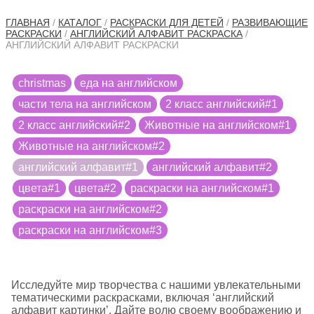
ГЛАВНАЯ
/
КАТАЛОГ
/
РАСКРАСКИ ДЛЯ ДЕТЕЙ
/
РАЗВИВАЮЩИЕ
РАСКРАСКИ
/
АНГЛИЙСКИЙ АЛФАВИТ РАСКРАСКА
/
АНГЛИЙСКИЙ АЛФАВИТ РАСКРАСКИ
christmas
еда на английском
части тела на английском
2 класс английский#1
2 класс английский#2
Животные на английском#1
Животные на английском#2
английский алфавит#1
английский алфавит#2
цвета#1
цвета#2
раскраски на английском#1
раскраски на английском#2
раскраски на английском#3
Исследуйте мир творчества с нашими увлекательными
тематическими раскрасками, включая ‘английский
алфавит картинки’. Дайте волю своему воображению и