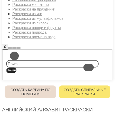
Раскраски животных
Раскраски на праздники
Раскраски из игр
Раскраски из мультфильмов
Раскраски из сказок
Раскраски овощи и фрукты
Раскраски природа
Раскраски времена года
Боковая
0
Найти
Больше
Главное
панель
информации
магазина
меню
СОЗДАТЬ КАРТИНУ ПО
СОЗДАТЬ СПИРАЛЬНЫЕ
НОМЕРАМ
РАСКРАСКИ
АНГЛИЙСКИЙ АЛФАВИТ РАСКРАСКИ