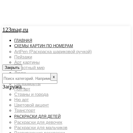
123mag.ru
ГЛАВНАЯ
СХЕМЫ КАРТИН ПО НОМЕРАМ
ArtPen (Раскраска шариковой ручкой)
Пейзажи
Арт картины
Животный мир
Закрыть
Люди
х
Картины художников
Натюрморты
Загрузка...
Поп арт
Страны и города
Ню арт
Цветовой акцент
Транспорт
РАСКРАСКИ ДЛЯ ДЕТЕЙ
Раскраски для девочек
Раскраски для мальчиков
Развивающие раскраски