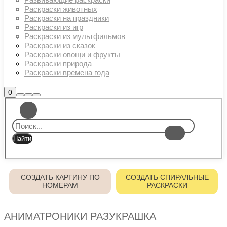
Раскраски животных
Раскраски на праздники
Раскраски из игр
Раскраски из мультфильмов
Раскраски из сказок
Раскраски овощи и фрукты
Раскраски природа
Раскраски времена года
Боковая
0
Найти
Больше
Главное
панель
информации
магазина
меню
СОЗДАТЬ КАРТИНУ ПО
СОЗДАТЬ СПИРАЛЬНЫЕ
НОМЕРАМ
РАСКРАСКИ
АНИМАТРОНИКИ РАЗУКРАШКА