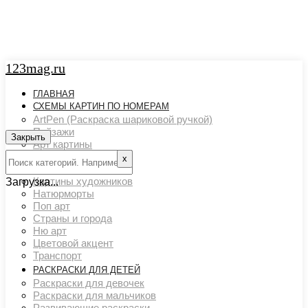
123mag.ru
ГЛАВНАЯ
СХЕМЫ КАРТИН ПО НОМЕРАМ
ArtPen (Раскраска шариковой ручкой)
Пейзажи
Закрыть
Арт картины
Животный мир
х
Люди
Картины художников
Загрузка...
Натюрморты
Поп арт
Страны и города
Ню арт
Цветовой акцент
Транспорт
РАСКРАСКИ ДЛЯ ДЕТЕЙ
Раскраски для девочек
Раскраски для мальчиков
Развивающие раскраски