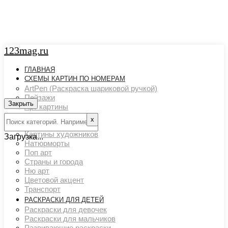
123mag.ru
ГЛАВНАЯ
СХЕМЫ КАРТИН ПО НОМЕРАМ
ArtPen (Раскраска шариковой ручкой)
Пейзажи
Закрыть
Арт картины
Животный мир
х
Люди
Картины художников
Загрузка...
Натюрморты
Поп арт
Страны и города
Ню арт
Цветовой акцент
Транспорт
РАСКРАСКИ ДЛЯ ДЕТЕЙ
Раскраски для девочек
Раскраски для мальчиков
Развивающие раскраски