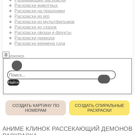
Раскраски животных
Раскраски на праздники
Раскраски из игр
Раскраски из мультфильмов
Раскраски из сказок
Раскраски овощи и фрукты
Раскраски природа
Раскраски времена года
Боковая
0
Найти
Больше
Главное
панель
информации
магазина
меню
СОЗДАТЬ КАРТИНУ ПО
СОЗДАТЬ СПИРАЛЬНЫЕ
НОМЕРАМ
РАСКРАСКИ
АНИМЕ КЛИНОК РАССЕКАЮЩИЙ ДЕМОНОВ