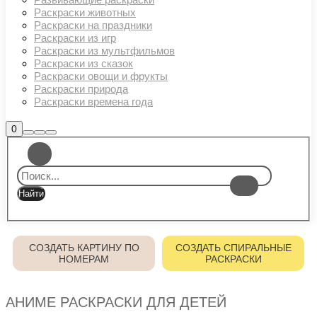
Раскраски животных
Раскраски на праздники
Раскраски из игр
Раскраски из мультфильмов
Раскраски из сказок
Раскраски овощи и фрукты
Раскраски природа
Раскраски времена года
Боковая
0
Найти
Больше
Главное
панель
информации
магазина
меню
СОЗДАТЬ КАРТИНУ ПО
СОЗДАТЬ СПИРАЛЬНЫЕ
НОМЕРАМ
РАСКРАСКИ
АНИМЕ РАСКРАСКИ ДЛЯ ДЕТЕЙ