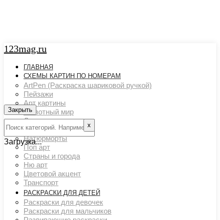
123mag.ru
ГЛАВНАЯ
СХЕМЫ КАРТИН ПО НОМЕРАМ
ArtPen (Раскраска шариковой ручкой)
Пейзажи
Арт картины
Закрыть
Животный мир
Люди
х
Картины художников
Натюрморты
Загрузка...
Поп арт
Страны и города
Ню арт
Цветовой акцент
Транспорт
РАСКРАСКИ ДЛЯ ДЕТЕЙ
Раскраски для девочек
Раскраски для мальчиков
Развивающие раскраски