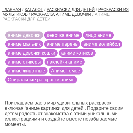
ГЛАВНАЯ
/
КАТАЛОГ
/
РАСКРАСКИ ДЛЯ ДЕТЕЙ
/
РАСКРАСКИ ИЗ
МУЛЬТИКОВ
/
РАСКРАСКА АНИМЕ ДЕВОЧКИ
/ АНИМЕ
РАСКРАСКИ ДЛЯ ДЕТЕЙ
аниме девочки
девочка аниме
лицо аниме
аниме мальчик
аниме парень
аниме волейбол
аниме девочки кошки
аниме котиков
аниме стикеры
наклейки аниме
аниме животные
Аниме томое
Cпиральные раскраски аниме
Приглашаем вас в мир удивительных раскрасок,
включая ‘аниме картинки для детей’. Подарите своим
детям радость от знакомства с этими уникальными
иллюстрациями и создайте вместе незабываемые
моменты.