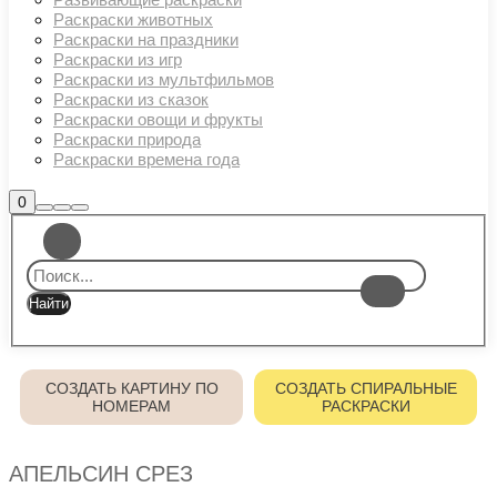
Раскраски животных
Раскраски на праздники
Раскраски из игр
Раскраски из мультфильмов
Раскраски из сказок
Раскраски овощи и фрукты
Раскраски природа
Раскраски времена года
Боковая
0
Найти
Больше
Главное
панель
информации
магазина
меню
СОЗДАТЬ КАРТИНУ ПО
СОЗДАТЬ СПИРАЛЬНЫЕ
НОМЕРАМ
РАСКРАСКИ
АПЕЛЬСИН СРЕЗ