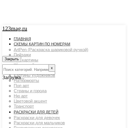
123mag.ru
ГЛАВНАЯ
СХЕМЫ КАРТИН ПО НОМЕРАМ
ArtPen (Раскраска шариковой ручкой)
Пейзажи
Закрыть
Арт картины
Животный мир
х
Люди
Картины художников
Загрузка...
Натюрморты
Поп арт
Страны и города
Ню арт
Цветовой акцент
Транспорт
РАСКРАСКИ ДЛЯ ДЕТЕЙ
Раскраски для девочек
Раскраски для мальчиков
Развивающие раскраски