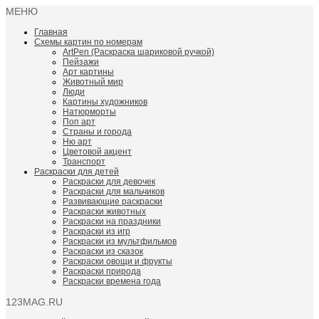
МЕНЮ
Главная
Схемы картин по номерам
ArtPen (Раскраска шариковой ручкой)
Пейзажи
Арт картины
Животный мир
Люди
Картины художников
Натюрморты
Поп арт
Страны и города
Ню арт
Цветовой акцент
Транспорт
Раскраски для детей
Раскраски для девочек
Раскраски для мальчиков
Развивающие раскраски
Раскраски животных
Раскраски на праздники
Раскраски из игр
Раскраски из мультфильмов
Раскраски из сказок
Раскраски овощи и фрукты
Раскраски природа
Раскраски времена года
123MAG.RU