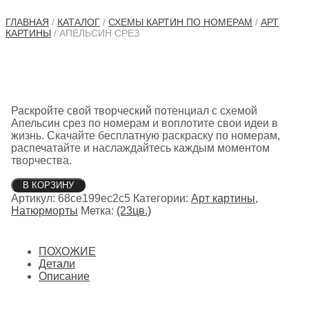
ГЛАВНАЯ
/
КАТАЛОГ
/
СХЕМЫ КАРТИН ПО НОМЕРАМ
/
АРТ
КАРТИНЫ
/ АПЕЛЬСИН СРЕЗ
Раскройте свой творческий потенциал с схемой
Апельсин срез по номерам и воплотите свои идеи в
жизнь. Скачайте бесплатную раскраску по номерам,
распечатайте и наслаждайтесь каждым моментом
творчества.
Количество
В КОРЗИНУ
товара
Артикул:
68ce199ec2c5
Категории:
Арт картины
,
Апельсин
Натюрморты
Метка:
(23цв.)
срез
ПОХОЖИЕ
Детали
Описание