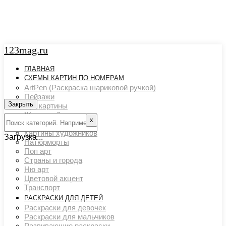
123mag.ru
ГЛАВНАЯ
СХЕМЫ КАРТИН ПО НОМЕРАМ
ArtPen (Раскраска шариковой ручкой)
Пейзажи
Закрыть
Арт картины
Животный мир
х
Люди
Картины художников
Загрузка...
Натюрморты
Поп арт
Страны и города
Ню арт
Цветовой акцент
Транспорт
РАСКРАСКИ ДЛЯ ДЕТЕЙ
Раскраски для девочек
Раскраски для мальчиков
Развивающие раскраски