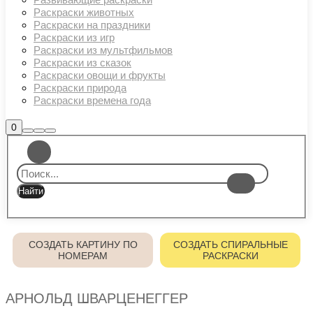
Раскраски животных
Раскраски на праздники
Раскраски из игр
Раскраски из мультфильмов
Раскраски из сказок
Раскраски овощи и фрукты
Раскраски природа
Раскраски времена года
Боковая
0
Найти
Больше
Главное
панель
информации
магазина
меню
СОЗДАТЬ КАРТИНУ ПО
СОЗДАТЬ СПИРАЛЬНЫЕ
НОМЕРАМ
РАСКРАСКИ
АРНОЛЬД ШВАРЦЕНЕГГЕР