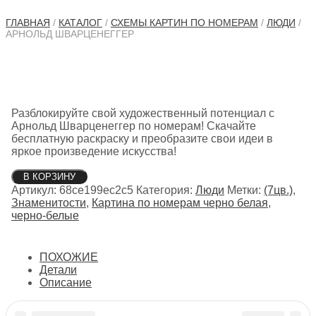
ГЛАВНАЯ
/
КАТАЛОГ
/
СХЕМЫ КАРТИН ПО НОМЕРАМ
/
ЛЮДИ
/
АРНОЛЬД ШВАРЦЕНЕГГЕР
Разблокируйте свой художественный потенциал с
Арнольд Шварценеггер по номерам! Скачайте
бесплатную раскраску и преобразите свои идеи в
яркое произведение искусства!
Количество
В КОРЗИНУ
товара
Артикул:
68ce199ec2c5
Категория:
Люди
Метки:
(7цв.)
,
Арнольд
Знаменитости
,
Картина по номерам черно белая
,
Шварценеггер
черно-белые
ПОХОЖИЕ
Детали
Описание