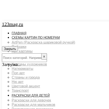
123mag.ru
ГЛАВНАЯ
СХЕМЫ КАРТИН ПО НОМЕРАМ
ArtPen (Раскраска шариковой ручкой)
Пейзажи
Закрыть
Арт картины
Животный мир
х
Люди
Картины художников
Загрузка...
Натюрморты
Поп арт
Страны и города
Ню арт
Цветовой акцент
Транспорт
РАСКРАСКИ ДЛЯ ДЕТЕЙ
Раскраски для девочек
Раскраски для мальчиков
Развивающие раскраски