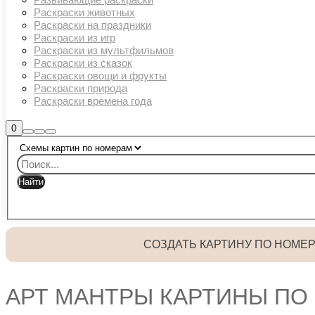
Раскраски животных
Раскраски на праздники
Раскраски из игр
Раскраски из мультфильмов
Раскраски из сказок
Раскраски овощи и фрукты
Раскраски природа
Раскраски времена года
Боковая
0
Найти
Больше
Главное
панель
информации
магазина
меню
СОЗДАТЬ КАРТИНУ ПО НОМЕ
АРТ МАНТРЫ КАРТИНЫ ПО