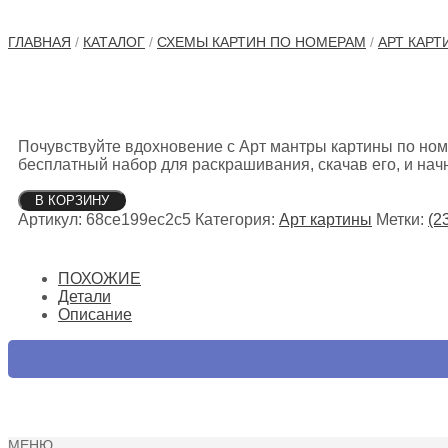
ГЛАВНАЯ
/
КАТАЛОГ
/
СХЕМЫ КАРТИН ПО НОМЕРАМ
/
АРТ КАРТ
Почувствуйте вдохновение с Арт мантры картины по ном
бесплатный набор для раскрашивания, скачав его, и нач
Количество
В КОРЗИНУ
товара
Артикул:
68ce199ec2c5
Категория:
Арт картины
Метки:
(2
Арт
мантры
картины
ПОХОЖИЕ
по
Детали
номерам
Описание
МЕНЮ