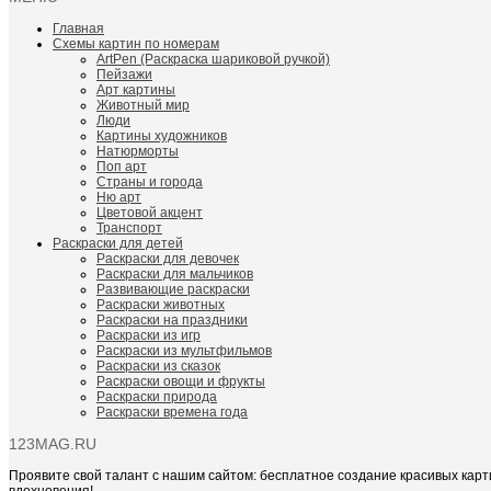
Главная
Схемы картин по номерам
ArtPen (Раскраска шариковой ручкой)
Пейзажи
Арт картины
Животный мир
Люди
Картины художников
Натюрморты
Поп арт
Страны и города
Ню арт
Цветовой акцент
Транспорт
Раскраски для детей
Раскраски для девочек
Раскраски для мальчиков
Развивающие раскраски
Раскраски животных
Раскраски на праздники
Раскраски из игр
Раскраски из мультфильмов
Раскраски из сказок
Раскраски овощи и фрукты
Раскраски природа
Раскраски времена года
123MAG.RU
Проявите свой талант с нашим сайтом: бесплатное создание красивых карт