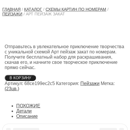
ГЛАВНАЯ
/
КАТАЛОГ
/
СХЕМЫ КАРТИН ПО НОМЕРАМ
/
ПЕЙЗАЖИ
/ АРТ ПЕЙЗАЖ ЗАКАТ
Отправьтесь в увлекательное приключение творчества
с уникальной схемой Арт пейзаж закат по номерам.
Получите бесплатный набор для раскрашивания,
скачав его, и начните свое творческое приключение
прямо сейчас.
Количество
В КОРЗИНУ
товара
Артикул:
68ce199ec2c5
Категория:
Пейзажи
Метка:
Арт
(23цв.)
пейзаж
закат
ПОХОЖИЕ
Детали
Описание