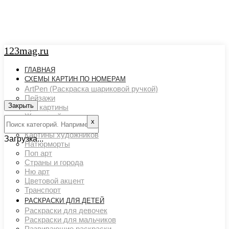
123mag.ru
ГЛАВНАЯ
СХЕМЫ КАРТИН ПО НОМЕРАМ
ArtPen (Раскраска шариковой ручкой)
Пейзажи
Закрыть
Арт картины
Животный мир
х
Люди
Картины художников
Загрузка...
Натюрморты
Поп арт
Страны и города
Ню арт
Цветовой акцент
Транспорт
РАСКРАСКИ ДЛЯ ДЕТЕЙ
Раскраски для девочек
Раскраски для мальчиков
Развивающие раскраски