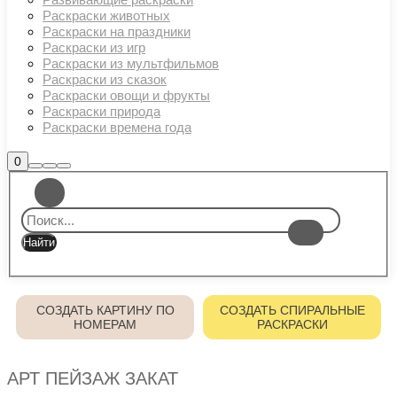
Раскраски животных
Раскраски на праздники
Раскраски из игр
Раскраски из мультфильмов
Раскраски из сказок
Раскраски овощи и фрукты
Раскраски природа
Раскраски времена года
Боковая
0
Найти
Больше
Главное
панель
информации
магазина
меню
СОЗДАТЬ КАРТИНУ ПО
СОЗДАТЬ СПИРАЛЬНЫЕ
НОМЕРАМ
РАСКРАСКИ
АРТ ПЕЙЗАЖ ЗАКАТ