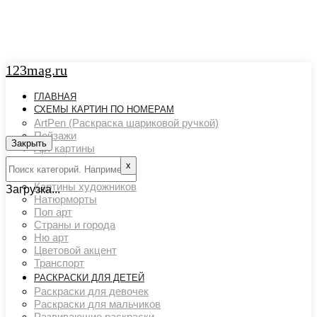
123mag.ru
ГЛАВНАЯ
СХЕМЫ КАРТИН ПО НОМЕРАМ
ArtPen (Раскраска шариковой ручкой)
Пейзажи
Закрыть
Арт картины
Животный мир
х
Люди
Картины художников
Загрузка...
Натюрморты
Поп арт
Страны и города
Ню арт
Цветовой акцент
Транспорт
РАСКРАСКИ ДЛЯ ДЕТЕЙ
Раскраски для девочек
Раскраски для мальчиков
Развивающие раскраски