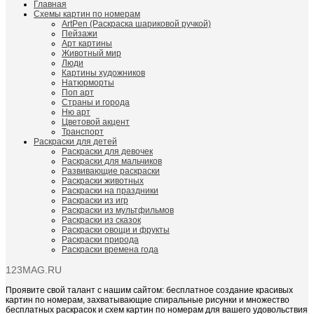
Главная
Схемы картин по номерам
ArtPen (Раскраска шариковой ручкой)
Пейзажи
Арт картины
Животный мир
Люди
Картины художников
Натюрморты
Поп арт
Страны и города
Ню арт
Цветовой акцент
Транспорт
Раскраски для детей
Раскраски для девочек
Раскраски для мальчиков
Развивающие раскраски
Раскраски животных
Раскраски на праздники
Раскраски из игр
Раскраски из мультфильмов
Раскраски из сказок
Раскраски овощи и фрукты
Раскраски природа
Раскраски времена года
123MAG.RU
Проявите свой талант с нашим сайтом: бесплатное создание красивых
картин по номерам, захватывающие спиральные рисунки и множество
бесплатных раскрасок и схем картин по номерам для вашего удовольствия