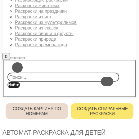
Раскраски животных
Раскраски на праздники
Раскраски из игр
Раскраски из мультфильмов
Раскраски из сказок
Раскраски овощи и фрукты
Раскраски природа
Раскраски времена года
Боковая
0
Найти
Больше
Главное
панель
информации
магазина
меню
СОЗДАТЬ КАРТИНУ ПО
СОЗДАТЬ СПИРАЛЬНЫЕ
НОМЕРАМ
РАСКРАСКИ
АВТОМАТ РАСКРАСКА ДЛЯ ДЕТЕЙ