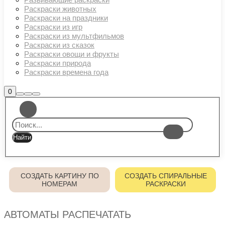
Раскраски животных
Раскраски на праздники
Раскраски из игр
Раскраски из мультфильмов
Раскраски из сказок
Раскраски овощи и фрукты
Раскраски природа
Раскраски времена года
Боковая
0
Найти
Больше
Главное
панель
информации
магазина
меню
СОЗДАТЬ КАРТИНУ ПО
СОЗДАТЬ СПИРАЛЬНЫЕ
НОМЕРАМ
РАСКРАСКИ
АВТОМАТЫ РАСПЕЧАТАТЬ