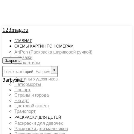
123mag.ru
ГЛАВНАЯ
СХЕМЫ КАРТИН ПО НОМЕРАМ
ArtPen (Раскраска шариковой ручкой)
Пейзажи
Закрыть
Арт картины
Животный мир
х
Люди
Картины художников
Загрузка...
Натюрморты
Поп арт
Страны и города
Ню арт
Цветовой акцент
Транспорт
РАСКРАСКИ ДЛЯ ДЕТЕЙ
Раскраски для девочек
Раскраски для мальчиков
Развивающие раскраски