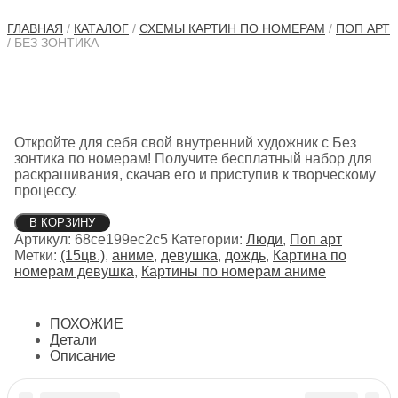
ГЛАВНАЯ
/
КАТАЛОГ
/
СХЕМЫ КАРТИН ПО НОМЕРАМ
/
ПОП АРТ
/ БЕЗ ЗОНТИКА
Откройте для себя свой внутренний художник с Без
зонтика по номерам! Получите бесплатный набор для
раскрашивания, скачав его и приступив к творческому
процессу.
Количество
В КОРЗИНУ
товара
Артикул:
68ce199ec2c5
Категории:
Люди
,
Поп арт
Без
Метки:
(15цв.)
,
аниме
,
девушка
,
дождь
,
Картина по
зонтика
номерам девушка
,
Картины по номерам аниме
ПОХОЖИЕ
Детали
Описание