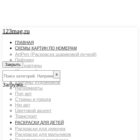
123mag.ru
ГЛАВНАЯ
СХЕМЫ КАРТИН ПО НОМЕРАМ
ArtPen (Раскраска шариковой ручкой)
Пейзажи
Закрыть
Арт картины
Животный мир
х
Люди
Картины художников
Загрузка...
Натюрморты
Поп арт
Страны и города
Ню арт
Цветовой акцент
Транспорт
РАСКРАСКИ ДЛЯ ДЕТЕЙ
Раскраски для девочек
Раскраски для мальчиков
Развивающие раскраски