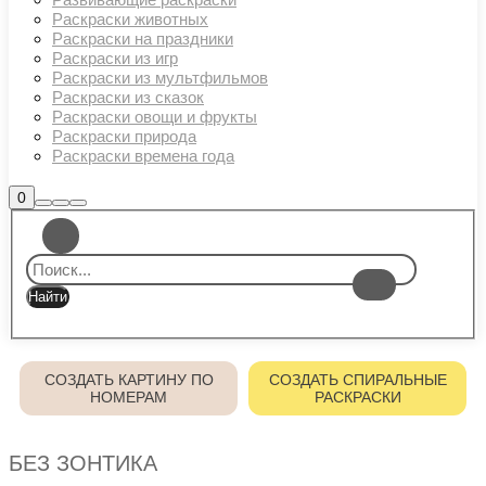
Раскраски животных
Раскраски на праздники
Раскраски из игр
Раскраски из мультфильмов
Раскраски из сказок
Раскраски овощи и фрукты
Раскраски природа
Раскраски времена года
Боковая
0
Найти
Больше
Главное
панель
информации
магазина
меню
СОЗДАТЬ КАРТИНУ ПО
СОЗДАТЬ СПИРАЛЬНЫЕ
НОМЕРАМ
РАСКРАСКИ
БЕЗ ЗОНТИКА