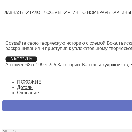
ГЛАВНАЯ
/
КАТАЛОГ
/
СХЕМЫ КАРТИН ПО НОМЕРАМ
/
КАРТИНЫ
Создайте свою творческую историю с схемой Бокал виск
раскрашивания и приступив к увлекательному творческо
Количество
В КОРЗИНУ
товара
Артикул:
68ce199ec2c5
Категории:
Картины художников
,
Бокал
виски
ПОХОЖИЕ
Детали
Описание
МЕНЮ