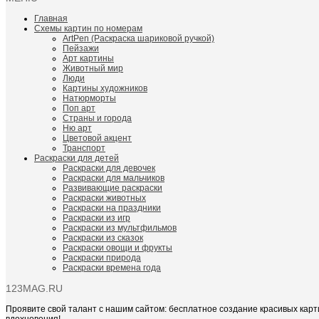
Главная
Схемы картин по номерам
ArtPen (Раскраска шариковой ручкой)
Пейзажи
Арт картины
Животный мир
Люди
Картины художников
Натюрморты
Поп арт
Страны и города
Ню арт
Цветовой акцент
Транспорт
Раскраски для детей
Раскраски для девочек
Раскраски для мальчиков
Развивающие раскраски
Раскраски животных
Раскраски на праздники
Раскраски из игр
Раскраски из мультфильмов
Раскраски из сказок
Раскраски овощи и фрукты
Раскраски природа
Раскраски времена года
123MAG.RU
Проявите свой талант с нашим сайтом: бесплатное создание красивых карт