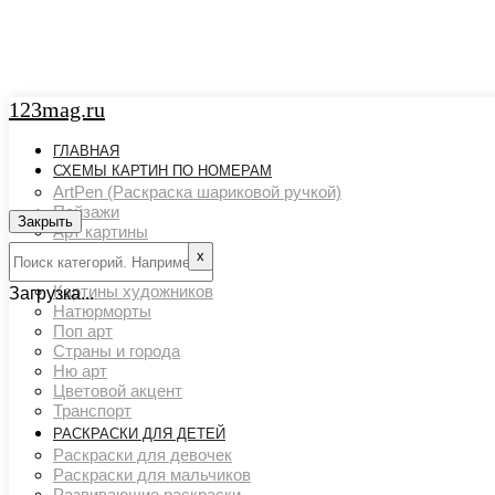
123mag.ru
ГЛАВНАЯ
СХЕМЫ КАРТИН ПО НОМЕРАМ
ArtPen (Раскраска шариковой ручкой)
Пейзажи
Закрыть
Арт картины
Животный мир
х
Люди
Картины художников
Загрузка...
Натюрморты
Поп арт
Страны и города
Ню арт
Цветовой акцент
Транспорт
РАСКРАСКИ ДЛЯ ДЕТЕЙ
Раскраски для девочек
Раскраски для мальчиков
Развивающие раскраски