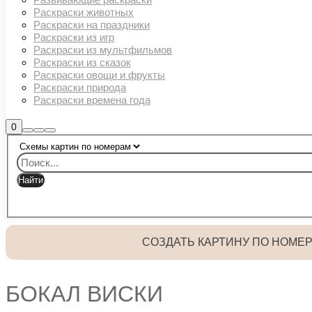
Раскраски животных
Раскраски на праздники
Раскраски из игр
Раскраски из мультфильмов
Раскраски из сказок
Раскраски овощи и фрукты
Раскраски природа
Раскраски времена года
Боковая
0
Найти
Больше
Главное
панель
информации
магазина
меню
СОЗДАТЬ КАРТИНУ ПО НОМЕ
БОКАЛ ВИСКИ