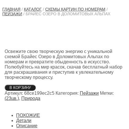
ГЛАВНАЯ
/
КАТАЛОГ
/
СХЕМЫ КАРТИН ПО НОМЕРАМ
/
ПЕЙЗАЖИ
/ БРАЙЕС ОЗЕРО В ДОЛОМИТОВЫХ АЛЬПАХ
Освежите свою творческую энергию с уникальной
схемой Брайес Озеро в Доломитовых Альпах по
номерам и превратите обыденность в искусство.
Полюбуйтесь на мир красок, скачав бесплатный набор
для раскрашивания и приступив к увлекательному
творческому процессу.
Количество
В КОРЗИНУ
товара
Артикул:
68ce199ec2c5
Категория:
Пейзажи
Метки:
Брайес
(23цв.)
,
Природа
Озеро
в
Доломитовых
ПОХОЖИЕ
Альпах
Детали
Описание