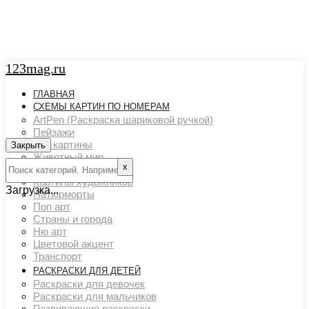
123mag.ru
ГЛАВНАЯ
СХЕМЫ КАРТИН ПО НОМЕРАМ
ArtPen (Раскраска шариковой ручкой)
Пейзажи
Арт картины
Закрыть
Животный мир
х
Люди
Картины художников
Загрузка...
Натюрморты
Поп арт
Страны и города
Ню арт
Цветовой акцент
Транспорт
РАСКРАСКИ ДЛЯ ДЕТЕЙ
Раскраски для девочек
Раскраски для мальчиков
Развивающие раскраски