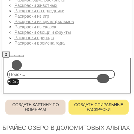
Раскраски животных
Раскраски на праздники
Раскраски из игр
Раскраски из мультфильмов
Раскраски из сказок
Раскраски овощи и фрукты
Раскраски природа
Раскраски времена года
Боковая
0
Найти
Больше
Главное
панель
информации
магазина
меню
СОЗДАТЬ КАРТИНУ ПО
СОЗДАТЬ СПИРАЛЬНЫЕ
НОМЕРАМ
РАСКРАСКИ
БРАЙЕС ОЗЕРО В ДОЛОМИТОВЫХ АЛЬПАХ