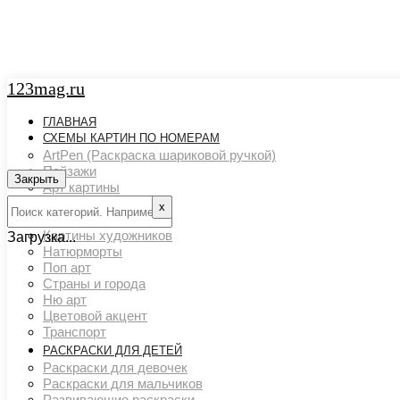
123mag.ru
ГЛАВНАЯ
СХЕМЫ КАРТИН ПО НОМЕРАМ
ArtPen (Раскраска шариковой ручкой)
Пейзажи
Закрыть
Арт картины
Животный мир
х
Люди
Картины художников
Загрузка...
Натюрморты
Поп арт
Страны и города
Ню арт
Цветовой акцент
Транспорт
РАСКРАСКИ ДЛЯ ДЕТЕЙ
Раскраски для девочек
Раскраски для мальчиков
Развивающие раскраски