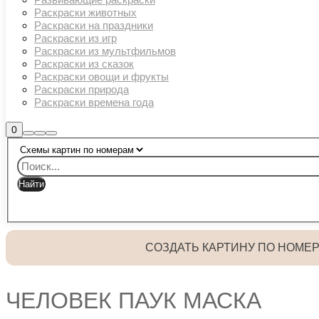
Раскраски животных
Раскраски на праздники
Раскраски из игр
Раскраски из мультфильмов
Раскраски из сказок
Раскраски овощи и фрукты
Раскраски природа
Раскраски времена года
Боковая
0
Найти
Больше
Главное
панель
информации
магазина
меню
СОЗДАТЬ КАРТИНУ ПО НОМЕ
ЧЕЛОВЕК ПАУК МАСКА