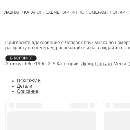
ГЛАВНАЯ
/
КАТАЛОГ
/
СХЕМЫ КАРТИН ПО НОМЕРАМ
/
ПОП АРТ
/
Пригласите вдохновение с Человек паук маска по номер
раскраску по номерам, распечатайте и наслаждайтесь к
Количество
В КОРЗИНУ
товара
Артикул:
68ce199ec2c5
Категории:
Люди
,
Поп арт
Метки:
Человек
паук
маска
ПОХОЖИЕ
Детали
Описание