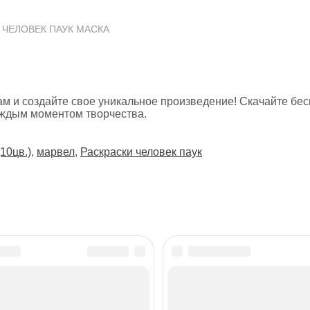
 ЧЕЛОВЕК ПАУК МАСКА
ам и создайте свое уникальное произведение! Скачайте бе
аждым моментом творчества.
(10цв.)
,
марвел
,
Раскраски человек паук