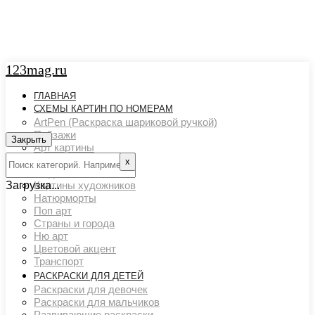
123mag.ru
ГЛАВНАЯ
СХЕМЫ КАРТИН ПО НОМЕРАМ
ArtPen (Раскраска шариковой ручкой)
Пейзажи
Закрыть
Арт картины
Животный мир
х
Люди
Загрузка...
Картины художников
Натюрморты
Поп арт
Страны и города
Ню арт
Цветовой акцент
Транспорт
РАСКРАСКИ ДЛЯ ДЕТЕЙ
Раскраски для девочек
Раскраски для мальчиков
Развивающие раскраски