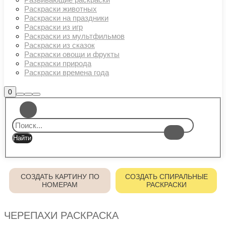
Раскраски животных
Раскраски на праздники
Раскраски из игр
Раскраски из мультфильмов
Раскраски из сказок
Раскраски овощи и фрукты
Раскраски природа
Раскраски времена года
Боковая
0
Найти
Больше
Главное
панель
информации
магазина
меню
СОЗДАТЬ КАРТИНУ ПО
СОЗДАТЬ СПИРАЛЬНЫЕ
НОМЕРАМ
РАСКРАСКИ
ЧЕРЕПАХИ РАСКРАСКА