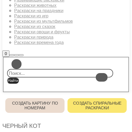
Раскраски животных
Раскраски на праздники
Раскраски из игр
Раскраски из мультфильмов
Раскраски из сказок
Раскраски овощи и фрукты
Раскраски природа
Раскраски времена года
Боковая
0
Найти
Больше
Главное
панель
информации
магазина
меню
СОЗДАТЬ КАРТИНУ ПО
СОЗДАТЬ СПИРАЛЬНЫЕ
НОМЕРАМ
РАСКРАСКИ
ЧЕРНЫЙ КОТ