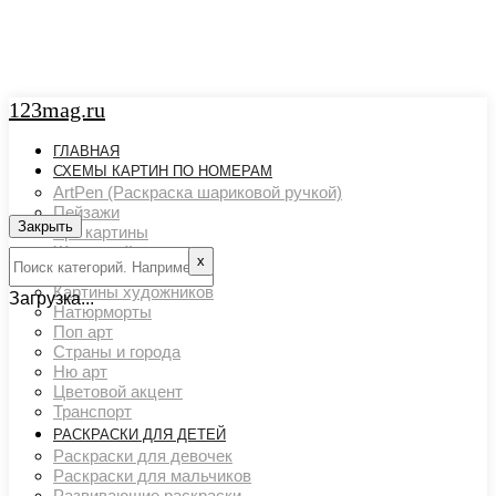
123mag.ru
ГЛАВНАЯ
СХЕМЫ КАРТИН ПО НОМЕРАМ
ArtPen (Раскраска шариковой ручкой)
Пейзажи
Закрыть
Арт картины
Животный мир
х
Люди
Картины художников
Загрузка...
Натюрморты
Поп арт
Страны и города
Ню арт
Цветовой акцент
Транспорт
РАСКРАСКИ ДЛЯ ДЕТЕЙ
Раскраски для девочек
Раскраски для мальчиков
Развивающие раскраски