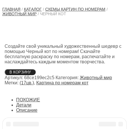
ГЛАВНАЯ
/
КАТАЛОГ
/
СХЕМЫ КАРТИН ПО НОМЕРАМ
/
ЖИВОТНЫЙ МИР
/ ЧЕРНЫЙ КОТ
Создайте свой уникальный художественный шедевр с
помощью Черный кот по номерам! Скачайте
бесплатную раскраску по номерам, распечатайте и
наслаждайтесь каждым моментом творчества.
Количество
В КОРЗИНУ
товара
Артикул:
68ce199ec2c5
Категория:
Животный мир
Черный
Метки:
(17цв.)
,
Картина по номерам кот
кот
ПОХОЖИЕ
Детали
Описание