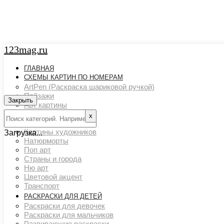
123mag.ru
ГЛАВНАЯ
СХЕМЫ КАРТИН ПО НОМЕРАМ
ArtPen (Раскраска шариковой ручкой)
Пейзажи
Закрыть
Арт картины
Животный мир
х
Люди
Картины художников
Загрузка...
Натюрморты
Поп арт
Страны и города
Ню арт
Цветовой акцент
Транспорт
РАСКРАСКИ ДЛЯ ДЕТЕЙ
Раскраски для девочек
Раскраски для мальчиков
Развивающие раскраски