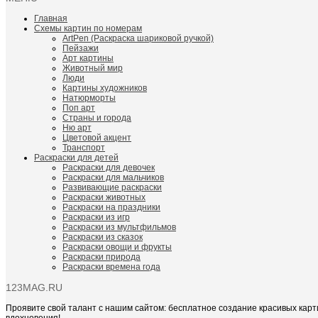
Главная
Схемы картин по номерам
ArtPen (Раскраска шариковой ручкой)
Пейзажи
Арт картины
Животный мир
Люди
Картины художников
Натюрморты
Поп арт
Страны и города
Ню арт
Цветовой акцент
Транспорт
Раскраски для детей
Раскраски для девочек
Раскраски для мальчиков
Развивающие раскраски
Раскраски животных
Раскраски на праздники
Раскраски из игр
Раскраски из мультфильмов
Раскраски из сказок
Раскраски овощи и фрукты
Раскраски природа
Раскраски времена года
123MAG.RU
Проявите свой талант с нашим сайтом: бесплатное создание красивых карт