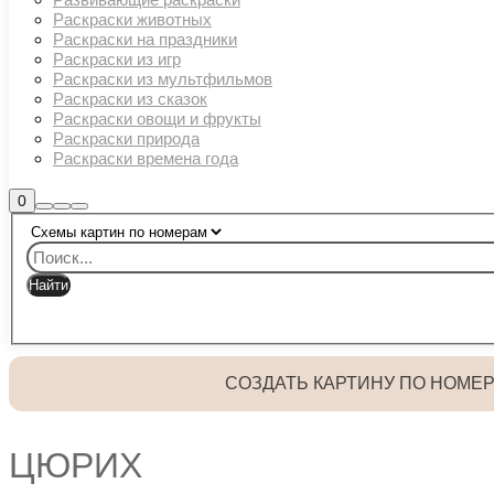
Раскраски животных
Раскраски на праздники
Раскраски из игр
Раскраски из мультфильмов
Раскраски из сказок
Раскраски овощи и фрукты
Раскраски природа
Раскраски времена года
Боковая
0
Найти
Больше
Главное
панель
информации
магазина
меню
СОЗДАТЬ КАРТИНУ ПО НОМЕ
ЦЮРИХ