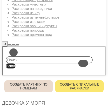
Раскраски животных
Раскраски на праздники
Раскраски из игр
Раскраски из мультфильмов
Раскраски из сказок
Раскраски овощи и фрукты
Раскраски природа
Раскраски времена года
Боковая
0
Найти
Больше
Главное
панель
информации
магазина
меню
СОЗДАТЬ КАРТИНУ ПО
СОЗДАТЬ СПИРАЛЬНЫЕ
НОМЕРАМ
РАСКРАСКИ
ДЕВОЧКА У МОРЯ