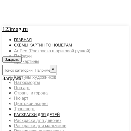
123mag.ru
ГЛАВНАЯ
СХЕМЫ КАРТИН ПО НОМЕРАМ
ArtPen (Раскраска шариковой ручкой)
Пейзажи
Закрыть
Арт картины
Животный мир
х
Люди
Картины художников
Загрузка...
Натюрморты
Поп арт
Страны и города
Ню арт
Цветовой акцент
Транспорт
РАСКРАСКИ ДЛЯ ДЕТЕЙ
Раскраски для девочек
Раскраски для мальчиков
Развивающие раскраски