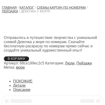
ГЛАВНАЯ
/
КАТАЛОГ
/
СХЕМЫ КАРТИН ПО НОМЕРАМ
/
ПЕЙЗАЖИ
/ ДЕВОЧКА У МОРЯ
Отправьтесь в путешествие творчества с уникальной
схемой Девочка у моря по номерам. Скачайте
бесплатную раскраску по номерам прямо сейчас и
создайте уникальный художественный опыт!
Количество
В КОРЗИНУ
товара
Артикул:
68ce199ec2c5
Категории:
Люди
,
Пейзажи
Девочка
Метка:
море
у
моря
ПОХОЖИЕ
Детали
Описание