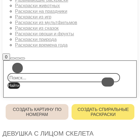
Раскраски животных
Раскраски на праздники
Раскраски из игр
Раскраски из мультфильмов
Раскраски из сказок
Раскраски овощи и фрукты
Раскраски природа
Раскраски времена года
Боковая
0
Найти
Больше
Главное
панель
информации
магазина
меню
СОЗДАТЬ КАРТИНУ ПО
СОЗДАТЬ СПИРАЛЬНЫЕ
НОМЕРАМ
РАСКРАСКИ
ДЕВУШКА С ЛИЦОМ СКЕЛЕТА