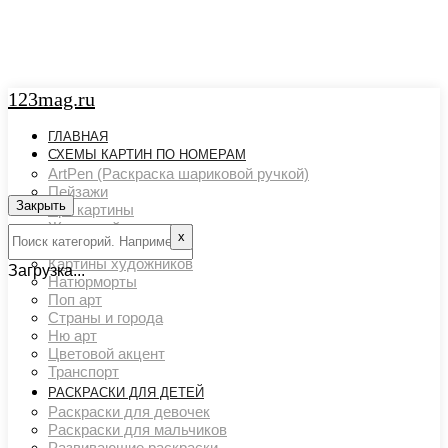
123mag.ru
ГЛАВНАЯ
СХЕМЫ КАРТИН ПО НОМЕРАМ
ArtPen (Раскраска шариковой ручкой)
Пейзажи
Закрыть
Арт картины
Животный мир
х
Люди
Картины художников
Загрузка...
Натюрморты
Поп арт
Страны и города
Ню арт
Цветовой акцент
Транспорт
РАСКРАСКИ ДЛЯ ДЕТЕЙ
Раскраски для девочек
Раскраски для мальчиков
Развивающие раскраски