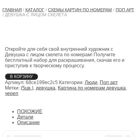
ГЛАВНАЯ
/
КАТАЛОГ
/
СХЕМЫ КАРТИН ПО НОМЕРАМ
/
ПОП АРТ
/ ДЕВУШКА С ЛИЦОМ СКЕЛЕТА
Откройте для себя свой внутренний художник с
Девушка с лицом скелета по номерам! Получите
бесплатный набор для раскрашивания, скачав его и
приступив к творческому процессу.
Количество
В КОРЗИНУ
товара
Артикул:
68ce199ec2c5
Категории:
Люди
,
Поп арт
Девушка
Метки:
(5цв.)
,
девушка
,
Картина по номерам девушка
,
с
череп
лицом
скелета
ПОХОЖИЕ
Детали
Описание