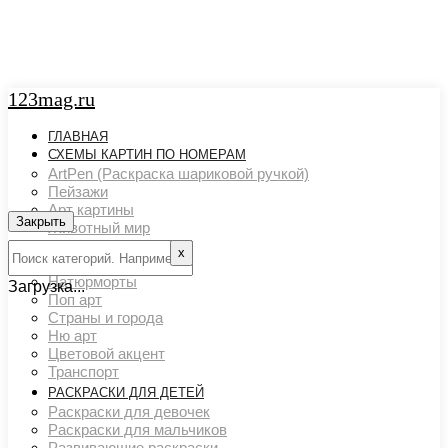
123mag.ru
ГЛАВНАЯ
СХЕМЫ КАРТИН ПО НОМЕРАМ
ArtPen (Раскраска шариковой ручкой)
Пейзажи
Арт картины
Закрыть
Животный мир
Люди
х
Картины художников
Натюрморты
Загрузка...
Поп арт
Страны и города
Ню арт
Цветовой акцент
Транспорт
РАСКРАСКИ ДЛЯ ДЕТЕЙ
Раскраски для девочек
Раскраски для мальчиков
Развивающие раскраски