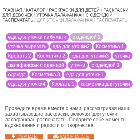
ГЛАВНАЯ
/
КАТАЛОГ
/
РАСКРАСКИ ДЛЯ ДЕТЕЙ
/
РАСКРАСКИ
ДЛЯ ДЕВОЧЕК
/
УТОЧКА ЛАЛАФАНФАН С ОДЕЖДОЙ
РАСПЕЧАТАТЬ
/ ДЛЯ УТОЧКИ ЛАЛАФАНФАН РАСПЕЧАТАТЬ
еда для уточки из бумаги
с одеждой 2
уточка вырезать
еда для уточки2
Косметика 1
Кровать 2
Косметика 2
еда для уточки3
уточка
лалафанфан с одеждой
уточки
с одеждой 1
одежда
Косметика 3
еда для уточки1
еда для уточки4
Кровать 1
косметика для уточки
Проведите время вместе с нами, рассматривая наши
захватывающие раскраски, включая ‘для уточки
лалафанфан распечатать’. Подарите себе моменты
вдохновения и радости от творчества.
СКАЧАТЬ
РАСПЕЧАТАТЬ