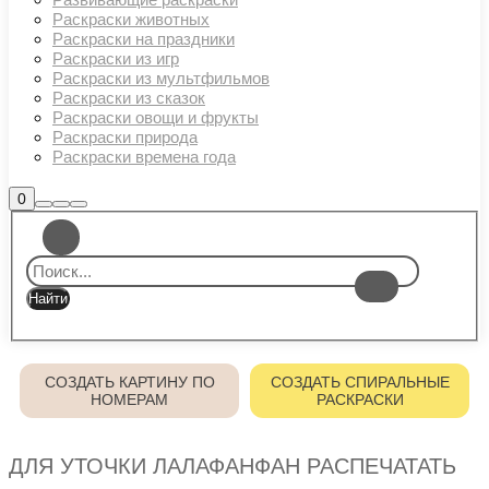
Раскраски животных
Раскраски на праздники
Раскраски из игр
Раскраски из мультфильмов
Раскраски из сказок
Раскраски овощи и фрукты
Раскраски природа
Раскраски времена года
Боковая
0
Найти
Больше
Главное
панель
информации
магазина
меню
СОЗДАТЬ КАРТИНУ ПО
СОЗДАТЬ СПИРАЛЬНЫЕ
НОМЕРАМ
РАСКРАСКИ
ДЛЯ УТОЧКИ ЛАЛАФАНФАН РАСПЕЧАТАТЬ