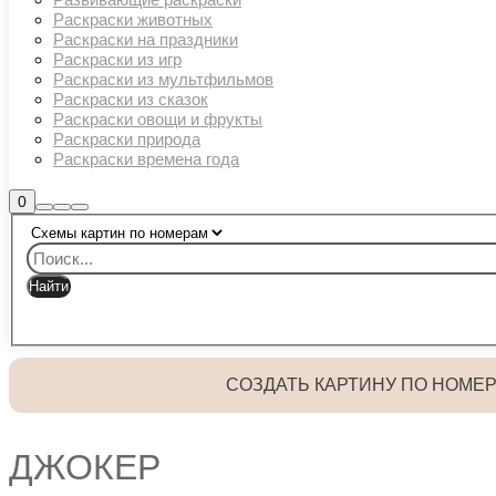
Раскраски животных
Раскраски на праздники
Раскраски из игр
Раскраски из мультфильмов
Раскраски из сказок
Раскраски овощи и фрукты
Раскраски природа
Раскраски времена года
Боковая
0
Найти
Больше
Главное
панель
информации
магазина
меню
СОЗДАТЬ КАРТИНУ ПО НОМЕ
ДЖОКЕР