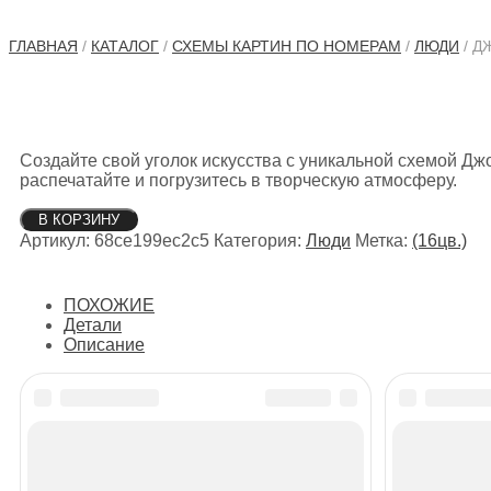
ГЛАВНАЯ
/
КАТАЛОГ
/
СХЕМЫ КАРТИН ПО НОМЕРАМ
/
ЛЮДИ
/ Д
Создайте свой уголок искусства с уникальной схемой Дж
распечатайте и погрузитесь в творческую атмосферу.
Количество
В КОРЗИНУ
товара
Артикул:
68ce199ec2c5
Категория:
Люди
Метка:
(16цв.)
Джокер
ПОХОЖИЕ
Детали
Описание