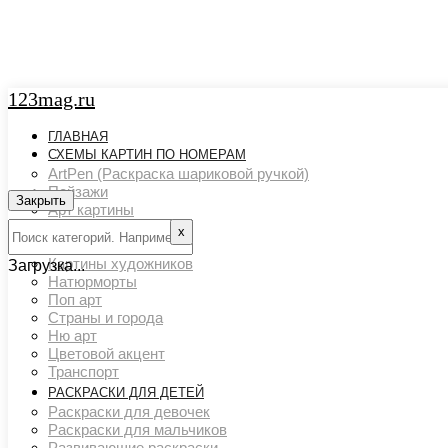
123mag.ru
ГЛАВНАЯ
СХЕМЫ КАРТИН ПО НОМЕРАМ
ArtPen (Раскраска шариковой ручкой)
Пейзажи
Закрыть
Арт картины
Животный мир
х
Люди
Картины художников
Загрузка...
Натюрморты
Поп арт
Страны и города
Ню арт
Цветовой акцент
Транспорт
РАСКРАСКИ ДЛЯ ДЕТЕЙ
Раскраски для девочек
Раскраски для мальчиков
Развивающие раскраски