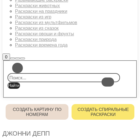
Раскраски животных
Раскраски на праздники
Раскраски из игр
Раскраски из мультфильмов
Раскраски из сказок
Раскраски овощи и фрукты
Раскраски природа
Раскраски времена года
Боковая
0
Найти
Больше
Главное
панель
информации
магазина
меню
СОЗДАТЬ КАРТИНУ ПО
СОЗДАТЬ СПИРАЛЬНЫЕ
НОМЕРАМ
РАСКРАСКИ
ДЖОННИ ДЕПП