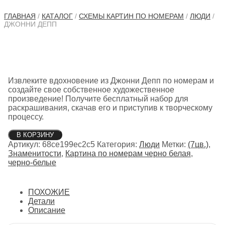
ГЛАВНАЯ
/
КАТАЛОГ
/
СХЕМЫ КАРТИН ПО НОМЕРАМ
/
ЛЮДИ
/
ДЖОННИ ДЕПП
Извлеките вдохновение из Джонни Депп по номерам и
создайте свое собственное художественное
произведение! Получите бесплатный набор для
раскрашивания, скачав его и приступив к творческому
процессу.
Количество
В КОРЗИНУ
товара
Артикул:
68ce199ec2c5
Категория:
Люди
Метки:
(7цв.)
,
Джонни
Знаменитости
,
Картина по номерам черно белая
,
Депп
черно-белые
ПОХОЖИЕ
Детали
Описание