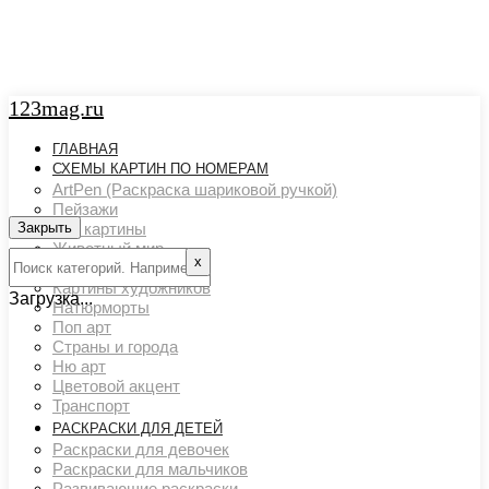
123mag.ru
ГЛАВНАЯ
СХЕМЫ КАРТИН ПО НОМЕРАМ
ArtPen (Раскраска шариковой ручкой)
Пейзажи
Закрыть
Арт картины
Животный мир
х
Люди
Картины художников
Загрузка...
Натюрморты
Поп арт
Страны и города
Ню арт
Цветовой акцент
Транспорт
РАСКРАСКИ ДЛЯ ДЕТЕЙ
Раскраски для девочек
Раскраски для мальчиков
Развивающие раскраски