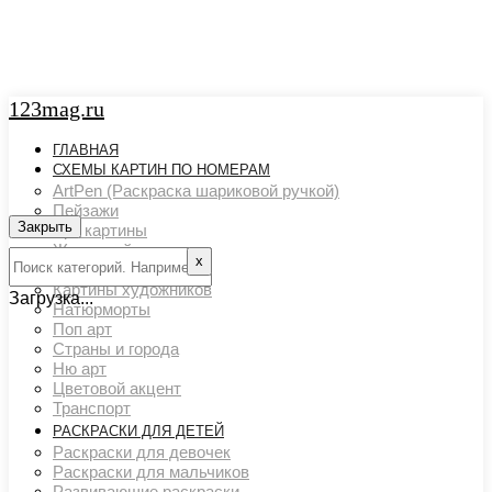
123mag.ru
ГЛАВНАЯ
СХЕМЫ КАРТИН ПО НОМЕРАМ
ArtPen (Раскраска шариковой ручкой)
Пейзажи
Закрыть
Арт картины
Животный мир
х
Люди
Картины художников
Загрузка...
Натюрморты
Поп арт
Страны и города
Ню арт
Цветовой акцент
Транспорт
РАСКРАСКИ ДЛЯ ДЕТЕЙ
Раскраски для девочек
Раскраски для мальчиков
Развивающие раскраски