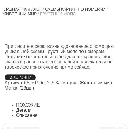
ГЛАВНАЯ
/
КАТАЛОГ
/
СХЕМЫ КАРТИН ПО НОМЕРАМ
/
ЖИВОТНЫЙ МИР
/ ГРУСТНЫЙ МОПС
Пригласите в свою жизнь вдохновение с помощью
уникальной схемы Грустный мопс по номерам.
Получите бесплатный набор для раскрашивания,
скачав и распечатав его, и начните увлекательное
творческое приключение прямо сейчас.
Количество
В КОРЗИНУ
товара
Артикул:
68ce199ec2c5
Категория:
Животный мир
Грустный
Метка:
(23цв.)
мопс
ПОХОЖИЕ
Детали
Описание