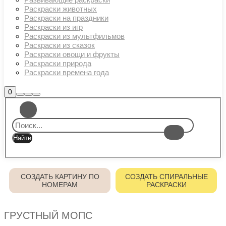
Раскраски животных
Раскраски на праздники
Раскраски из игр
Раскраски из мультфильмов
Раскраски из сказок
Раскраски овощи и фрукты
Раскраски природа
Раскраски времена года
Боковая
0
Найти
Больше
Главное
панель
информации
магазина
меню
СОЗДАТЬ КАРТИНУ ПО
СОЗДАТЬ СПИРАЛЬНЫЕ
НОМЕРАМ
РАСКРАСКИ
ГРУСТНЫЙ МОПС