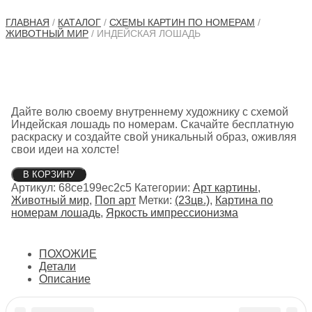
ГЛАВНАЯ
/
КАТАЛОГ
/
СХЕМЫ КАРТИН ПО НОМЕРАМ
/
ЖИВОТНЫЙ МИР
/ ИНДЕЙСКАЯ ЛОШАДЬ
Дайте волю своему внутреннему художнику с схемой
Индейская лошадь по номерам. Скачайте бесплатную
раскраску и создайте свой уникальный образ, оживляя
свои идеи на холсте!
Количество
В КОРЗИНУ
товара
Артикул:
68ce199ec2c5
Категории:
Арт картины
,
Индейская
Животный мир
,
Поп арт
Метки:
(23цв.)
,
Картина по
лошадь
номерам лошадь
,
Яркость импрессионизма
ПОХОЖИЕ
Детали
Описание