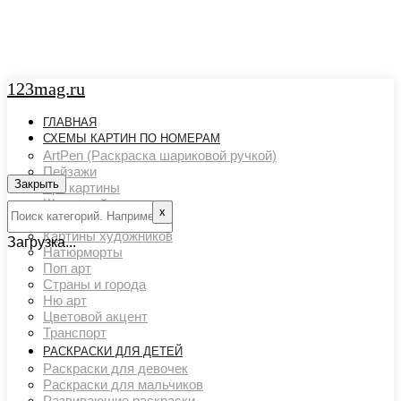
123mag.ru
ГЛАВНАЯ
СХЕМЫ КАРТИН ПО НОМЕРАМ
ArtPen (Раскраска шариковой ручкой)
Пейзажи
Закрыть
Арт картины
Животный мир
х
Люди
Картины художников
Загрузка...
Натюрморты
Поп арт
Страны и города
Ню арт
Цветовой акцент
Транспорт
РАСКРАСКИ ДЛЯ ДЕТЕЙ
Раскраски для девочек
Раскраски для мальчиков
Развивающие раскраски