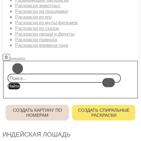
Раскраски животных
Раскраски на праздники
Раскраски из игр
Раскраски из мультфильмов
Раскраски из сказок
Раскраски овощи и фрукты
Раскраски природа
Раскраски времена года
Боковая
0
Найти
Больше
Главное
панель
информации
магазина
меню
СОЗДАТЬ КАРТИНУ ПО
СОЗДАТЬ СПИРАЛЬНЫЕ
НОМЕРАМ
РАСКРАСКИ
ИНДЕЙСКАЯ ЛОШАДЬ