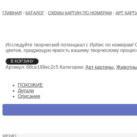
ГЛАВНАЯ
/
КАТАЛОГ
/
СХЕМЫ КАРТИН ПО НОМЕРАМ
/
АРТ КАРТ
Исследуйте творческий потенциал с Ирбис по номерам! 
цветов, придающую яркость вашему творческому процесс
Количество
В КОРЗИНУ
товара
Артикул:
68ce199ec2c5
Категории:
Арт картины
,
Животны
Ирбис
ПОХОЖИЕ
Детали
Описание
МЕНЮ