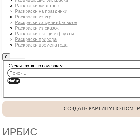
Раскраски животных
Раскраски на праздники
Раскраски из игр
Раскраски из мультфильмов
Раскраски из сказок
Раскраски овощи и фрукты
Раскраски природа
Раскраски времена года
Боковая
0
Найти
Больше
Главное
панель
информации
магазина
меню
СОЗДАТЬ КАРТИНУ ПО НОМЕ
ИРБИС