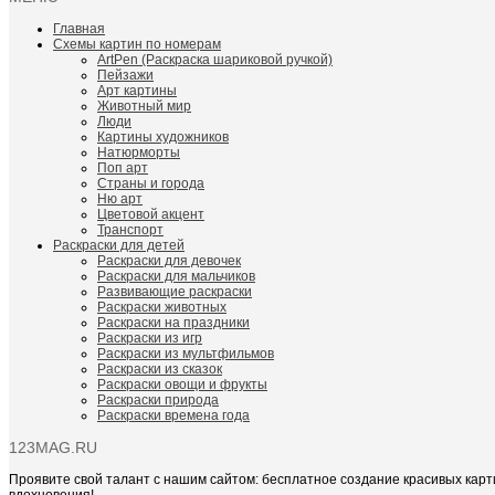
Главная
Схемы картин по номерам
ArtPen (Раскраска шариковой ручкой)
Пейзажи
Арт картины
Животный мир
Люди
Картины художников
Натюрморты
Поп арт
Страны и города
Ню арт
Цветовой акцент
Транспорт
Раскраски для детей
Раскраски для девочек
Раскраски для мальчиков
Развивающие раскраски
Раскраски животных
Раскраски на праздники
Раскраски из игр
Раскраски из мультфильмов
Раскраски из сказок
Раскраски овощи и фрукты
Раскраски природа
Раскраски времена года
123MAG.RU
Проявите свой талант с нашим сайтом: бесплатное создание красивых карт