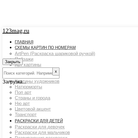
123mag.ru
ГЛАВНАЯ
СХЕМЫ КАРТИН ПО НОМЕРАМ
ArtPen (Раскраска шариковой ручкой)
Пейзажи
Закрыть
Арт картины
Животный мир
х
Люди
Картины художников
Загрузка...
Натюрморты
Поп арт
Страны и города
Ню арт
Цветовой акцент
Транспорт
РАСКРАСКИ ДЛЯ ДЕТЕЙ
Раскраски для девочек
Раскраски для мальчиков
Развивающие раскраски