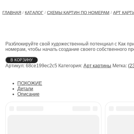
ГЛАВНАЯ
/
КАТАЛОГ
/
СХЕМЫ КАРТИН ПО НОМЕРАМ
/
АРТ КАРТ
Разблокируйте свой художественный потенциал с Как при
номерам, чтобы начать создание своего собственного п
Количество
В КОРЗИНУ
товара
Артикул:
68ce199ec2c5
Категория:
Арт картины
Метка:
(2
Как
приручить
дракона
ПОХОЖИЕ
3
Детали
Описание