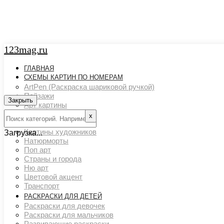
123mag.ru
ГЛАВНАЯ
СХЕМЫ КАРТИН ПО НОМЕРАМ
ArtPen (Раскраска шариковой ручкой)
Пейзажи
Закрыть
Арт картины
Животный мир
х
Люди
Картины художников
Загрузка...
Натюрморты
Поп арт
Страны и города
Ню арт
Цветовой акцент
Транспорт
РАСКРАСКИ ДЛЯ ДЕТЕЙ
Раскраски для девочек
Раскраски для мальчиков
Развивающие раскраски