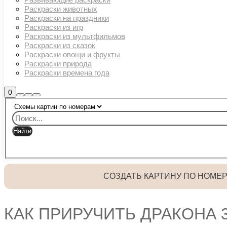
Раскраски животных
Раскраски на праздники
Раскраски из игр
Раскраски из мультфильмов
Раскраски из сказок
Раскраски овощи и фрукты
Раскраски природа
Раскраски времена года
Боковая
0
Найти
Больше
Главное
панель
информации
магазина
меню
СОЗДАТЬ КАРТИНУ ПО НОМЕ
КАК ПРИРУЧИТЬ ДРАКОНА 