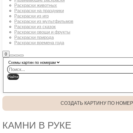
Раскраски животных
Раскраски на праздники
Раскраски из игр
Раскраски из мультфильмов
Раскраски из сказок
Раскраски овощи и фрукты
Раскраски природа
Раскраски времена года
Боковая
0
Найти
Больше
Главное
панель
информации
магазина
меню
СОЗДАТЬ КАРТИНУ ПО НОМЕ
КАМНИ В РУКЕ