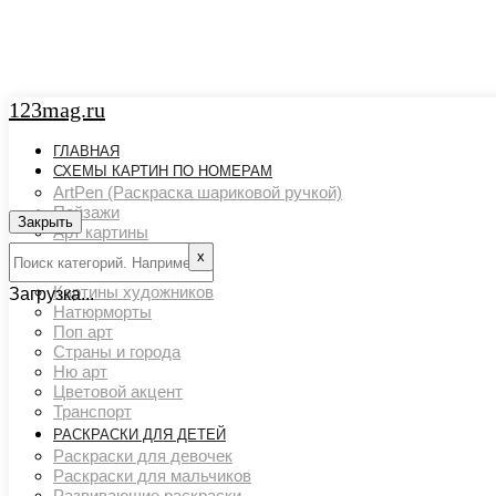
123mag.ru
ГЛАВНАЯ
СХЕМЫ КАРТИН ПО НОМЕРАМ
ArtPen (Раскраска шариковой ручкой)
Пейзажи
Закрыть
Арт картины
Животный мир
х
Люди
Картины художников
Загрузка...
Натюрморты
Поп арт
Страны и города
Ню арт
Цветовой акцент
Транспорт
РАСКРАСКИ ДЛЯ ДЕТЕЙ
Раскраски для девочек
Раскраски для мальчиков
Развивающие раскраски