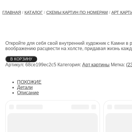
ГЛАВНАЯ
/
КАТАЛОГ
/
СХЕМЫ КАРТИН ПО НОМЕРАМ
/
АРТ КАРТ
Откройте для себя свой внутренний художник с Камни в 
воображению расцвести на холсте, придавая жизнь кажд
Количество
В КОРЗИНУ
товара
Артикул:
68ce199ec2c5
Категория:
Арт картины
Метка:
(2
Камни
в
руке
ПОХОЖИЕ
Детали
Описание