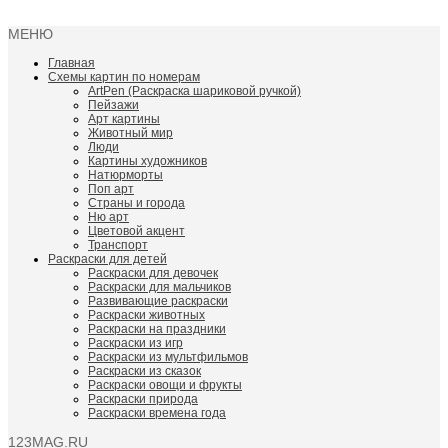
МЕНЮ
Главная
Схемы картин по номерам
ArtPen (Раскраска шариковой ручкой)
Пейзажи
Арт картины
Животный мир
Люди
Картины художников
Натюрморты
Поп арт
Страны и города
Ню арт
Цветовой акцент
Транспорт
Раскраски для детей
Раскраски для девочек
Раскраски для мальчиков
Развивающие раскраски
Раскраски животных
Раскраски на праздники
Раскраски из игр
Раскраски из мультфильмов
Раскраски из сказок
Раскраски овощи и фрукты
Раскраски природа
Раскраски времена года
123MAG.RU