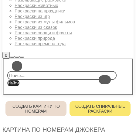
Раскраски животных
Раскраски на праздники
Раскраски из игр
Раскраски из мультфильмов
Раскраски из сказок
Раскраски овощи и фрукты
Раскраски природа
Раскраски времена года
Боковая
0
Найти
Больше
Главное
панель
информации
магазина
меню
СОЗДАТЬ КАРТИНУ ПО
СОЗДАТЬ СПИРАЛЬНЫЕ
НОМЕРАМ
РАСКРАСКИ
КАРТИНА ПО НОМЕРАМ ДЖОКЕРА