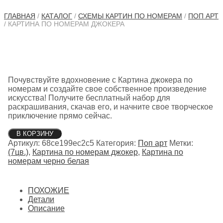
ГЛАВНАЯ
/
КАТАЛОГ
/
СХЕМЫ КАРТИН ПО НОМЕРАМ
/
ПОП АРТ
/ КАРТИНА ПО НОМЕРАМ ДЖОКЕРА
Почувствуйте вдохновение с Картина джокера по
номерам и создайте свое собственное произведение
искусства! Получите бесплатный набор для
раскрашивания, скачав его, и начните свое творческое
приключение прямо сейчас.
Количество
В КОРЗИНУ
товара
Артикул:
68ce199ec2c5
Категория:
Поп арт
Метки:
Картина
(7цв.)
,
Картина по номерам джокер
,
Картина по
по
номерам черно белая
номерам
джокера
ПОХОЖИЕ
Детали
Описание