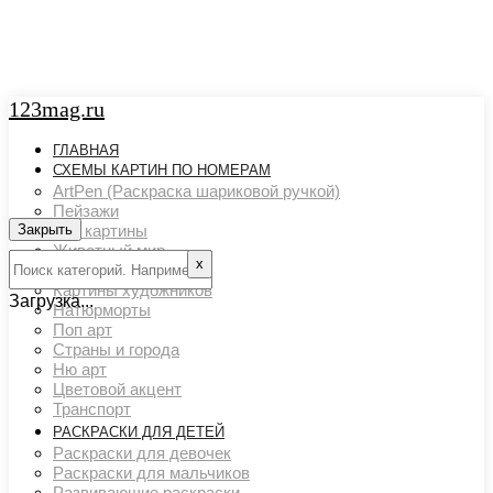
123mag.ru
ГЛАВНАЯ
СХЕМЫ КАРТИН ПО НОМЕРАМ
ArtPen (Раскраска шариковой ручкой)
Пейзажи
Закрыть
Арт картины
Животный мир
х
Люди
Картины художников
Загрузка...
Натюрморты
Поп арт
Страны и города
Ню арт
Цветовой акцент
Транспорт
РАСКРАСКИ ДЛЯ ДЕТЕЙ
Раскраски для девочек
Раскраски для мальчиков
Развивающие раскраски