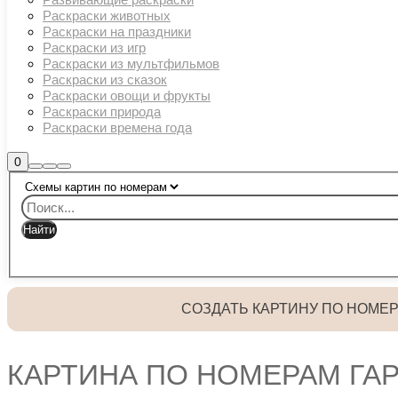
Раскраски животных
Раскраски на праздники
Раскраски из игр
Раскраски из мультфильмов
Раскраски из сказок
Раскраски овощи и фрукты
Раскраски природа
Раскраски времена года
Боковая
0
Найти
Больше
Главное
панель
информации
магазина
меню
СОЗДАТЬ КАРТИНУ ПО НОМЕ
КАРТИНА ПО НОМЕРАМ ГАР