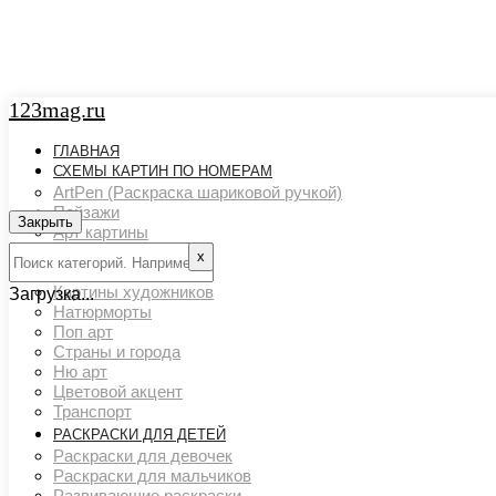
123mag.ru
ГЛАВНАЯ
СХЕМЫ КАРТИН ПО НОМЕРАМ
ArtPen (Раскраска шариковой ручкой)
Пейзажи
Закрыть
Арт картины
Животный мир
х
Люди
Картины художников
Загрузка...
Натюрморты
Поп арт
Страны и города
Ню арт
Цветовой акцент
Транспорт
РАСКРАСКИ ДЛЯ ДЕТЕЙ
Раскраски для девочек
Раскраски для мальчиков
Развивающие раскраски