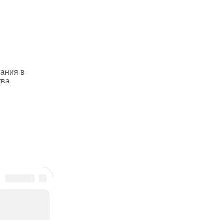
лания в
ва.