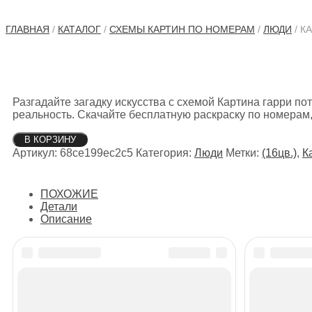
ГЛАВНАЯ
/
КАТАЛОГ
/
СХЕМЫ КАРТИН ПО НОМЕРАМ
/
ЛЮДИ
/ К
Разгадайте загадку искусства с схемой Картина гарри по
реальность. Скачайте бесплатную раскраску по номерам
Количество
В КОРЗИНУ
товара
Артикул:
68ce199ec2c5
Категория:
Люди
Метки:
(16цв.)
,
К
Картина
по
номерам
ПОХОЖИЕ
гарри
Детали
поттер
Описание
хогвартс