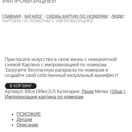
ИМПРОВИЗАЦИЕЙ
ГЛАВНАЯ
/
КАТАЛОГ
/
СХЕМЫ КАРТИН ПО НОМЕРАМ
/
ЛЮДИ
/
КАРТИНА ПО НОМЕРАМ С ИМПРОВИЗАЦИЕЙ
Пригласите искусство в свою жизнь с невероятной
схемой Картина с импровизацией по номерам.
Загрузите бесплатную раскраску по номерам и
создайте свой собственный визуальный манифест!
Количество
В КОРЗИНУ
товара
Артикул:
68ce199ec2c5
Категория:
Люди
Метки:
(16цв.)
,
Картина
Импровизация картина по номерам
по
номерам
с
ПОХОЖИЕ
импровизацией
Детали
Описание