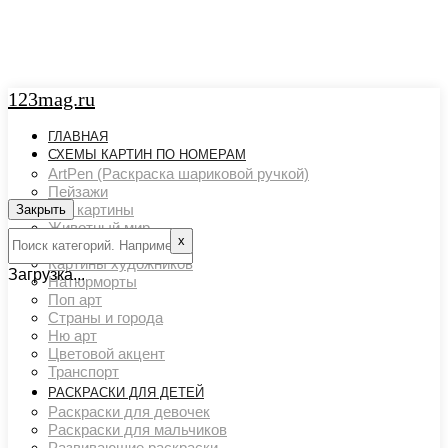
123mag.ru
ГЛАВНАЯ
СХЕМЫ КАРТИН ПО НОМЕРАМ
ArtPen (Раскраска шариковой ручкой)
Пейзажи
Арт картины
Закрыть
Животный мир
х
Люди
Картины художников
Загрузка...
Натюрморты
Поп арт
Страны и города
Ню арт
Цветовой акцент
Транспорт
РАСКРАСКИ ДЛЯ ДЕТЕЙ
Раскраски для девочек
Раскраски для мальчиков
Развивающие раскраски