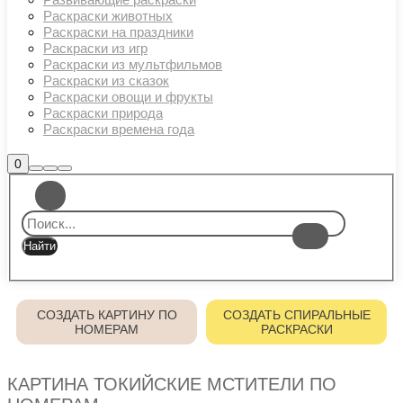
Раскраски животных
Раскраски на праздники
Раскраски из игр
Раскраски из мультфильмов
Раскраски из сказок
Раскраски овощи и фрукты
Раскраски природа
Раскраски времена года
Боковая
0
Найти
Больше
Главное
панель
информации
магазина
меню
СОЗДАТЬ КАРТИНУ ПО
СОЗДАТЬ СПИРАЛЬНЫЕ
НОМЕРАМ
РАСКРАСКИ
КАРТИНА ТОКИЙСКИЕ МСТИТЕЛИ ПО