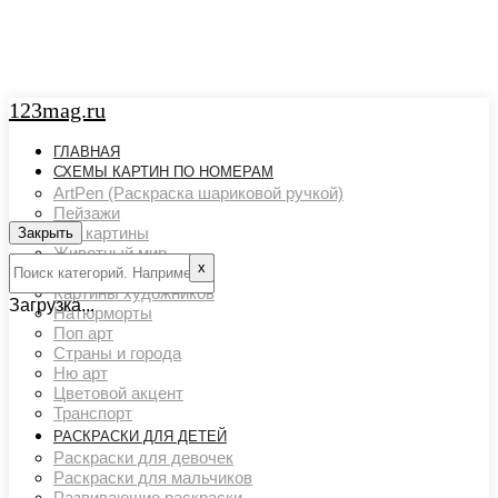
123mag.ru
ГЛАВНАЯ
СХЕМЫ КАРТИН ПО НОМЕРАМ
ArtPen (Раскраска шариковой ручкой)
Пейзажи
Арт картины
Закрыть
Животный мир
х
Люди
Картины художников
Загрузка...
Натюрморты
Поп арт
Страны и города
Ню арт
Цветовой акцент
Транспорт
РАСКРАСКИ ДЛЯ ДЕТЕЙ
Раскраски для девочек
Раскраски для мальчиков
Развивающие раскраски