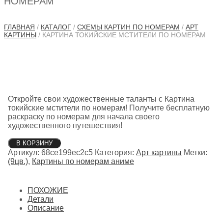
НОМЕРАМ
ГЛАВНАЯ
/
КАТАЛОГ
/
СХЕМЫ КАРТИН ПО НОМЕРАМ
/
АРТ
КАРТИНЫ
/ КАРТИНА ТОКИЙСКИЕ МСТИТЕЛИ ПО НОМЕРАМ
Откройте свои художественные таланты с Картина
токийские мстители по номерам! Получите бесплатную
раскраску по номерам для начала своего
художественного путешествия!
Количество
В КОРЗИНУ
товара
Артикул:
68ce199ec2c5
Категория:
Арт картины
Метки:
Картина
(9цв.)
,
Картины по номерам аниме
токийские
мстители
по
ПОХОЖИЕ
номерам
Детали
Описание