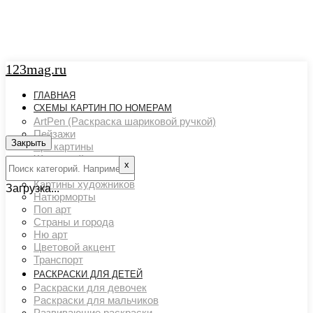
123mag.ru
ГЛАВНАЯ
СХЕМЫ КАРТИН ПО НОМЕРАМ
ArtPen (Раскраска шариковой ручкой)
Пейзажи
Закрыть
Арт картины
Животный мир
х
Люди
Картины художников
Загрузка...
Натюрморты
Поп арт
Страны и города
Ню арт
Цветовой акцент
Транспорт
РАСКРАСКИ ДЛЯ ДЕТЕЙ
Раскраски для девочек
Раскраски для мальчиков
Развивающие раскраски