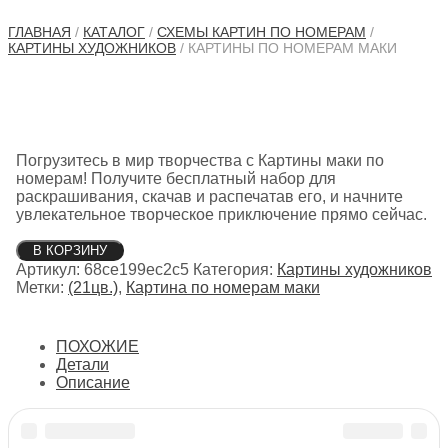
ГЛАВНАЯ
/
КАТАЛОГ
/
СХЕМЫ КАРТИН ПО НОМЕРАМ
/
КАРТИНЫ ХУДОЖНИКОВ
/ КАРТИНЫ ПО НОМЕРАМ МАКИ
Погрузитесь в мир творчества с Картины маки по
номерам! Получите бесплатный набор для
раскрашивания, скачав и распечатав его, и начните
увлекательное творческое приключение прямо сейчас.
Количество
В КОРЗИНУ
товара
Артикул:
68ce199ec2c5
Категория:
Картины художников
Картины
Метки:
(21цв.)
,
Картина по номерам маки
по
номерам
маки
ПОХОЖИЕ
Детали
Описание