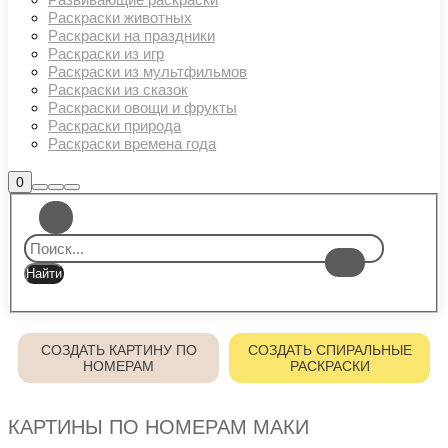
Раскраски животных
Раскраски на праздники
Раскраски из игр
Раскраски из мультфильмов
Раскраски из сказок
Раскраски овощи и фрукты
Раскраски природа
Раскраски времена года
Боковая
0
Найти
Больше
Главное
панель
информации
магазина
меню
СОЗДАТЬ КАРТИНУ ПО
СОЗДАТЬ СПИРАЛЬНЫЕ
НОМЕРАМ
РАСКРАСКИ
КАРТИНЫ ПО НОМЕРАМ МАКИ