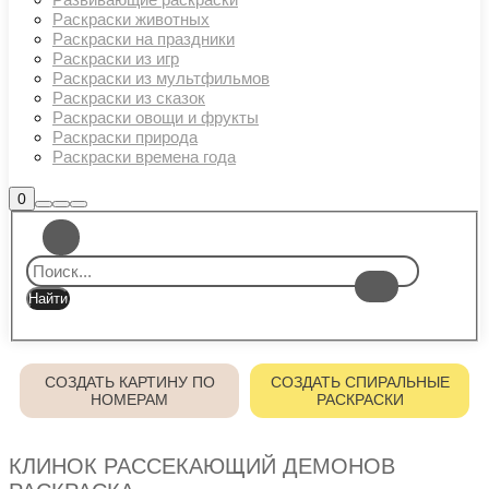
Раскраски животных
Раскраски на праздники
Раскраски из игр
Раскраски из мультфильмов
Раскраски из сказок
Раскраски овощи и фрукты
Раскраски природа
Раскраски времена года
Боковая
0
Найти
Больше
Главное
панель
информации
магазина
меню
СОЗДАТЬ КАРТИНУ ПО
СОЗДАТЬ СПИРАЛЬНЫЕ
НОМЕРАМ
РАСКРАСКИ
КЛИНОК РАССЕКАЮЩИЙ ДЕМОНОВ