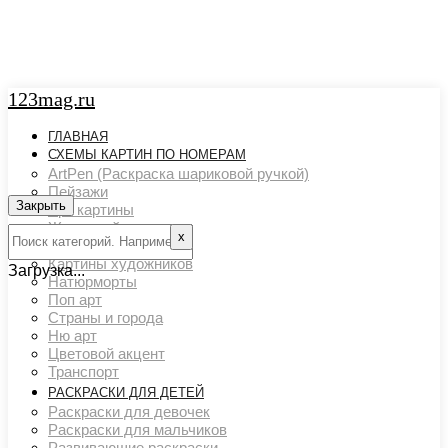
123mag.ru
ГЛАВНАЯ
СХЕМЫ КАРТИН ПО НОМЕРАМ
ArtPen (Раскраска шариковой ручкой)
Пейзажи
Закрыть
Арт картины
Животный мир
х
Люди
Картины художников
Загрузка...
Натюрморты
Поп арт
Страны и города
Ню арт
Цветовой акцент
Транспорт
РАСКРАСКИ ДЛЯ ДЕТЕЙ
Раскраски для девочек
Раскраски для мальчиков
Развивающие раскраски