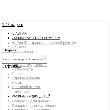
123mag.ru
ГЛАВНАЯ
СХЕМЫ КАРТИН ПО НОМЕРАМ
ArtPen (Раскраска шариковой ручкой)
Пейзажи
Закрыть
Арт картины
Животный мир
х
Люди
Картины художников
Загрузка...
Натюрморты
Поп арт
Страны и города
Ню арт
Цветовой акцент
Транспорт
РАСКРАСКИ ДЛЯ ДЕТЕЙ
Раскраски для девочек
Раскраски для мальчиков
Развивающие раскраски