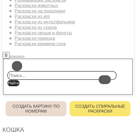
Раскраски животных
Раскраски на праздники
Раскраски из игр
Раскраски из мультфильмов
Раскраски из сказок
Раскраски овощи и фрукты
Раскраски природа
Раскраски времена года
Боковая
0
Найти
Больше
Главное
панель
информации
магазина
меню
СОЗДАТЬ КАРТИНУ ПО
СОЗДАТЬ СПИРАЛЬНЫЕ
НОМЕРАМ
РАСКРАСКИ
КОШКА