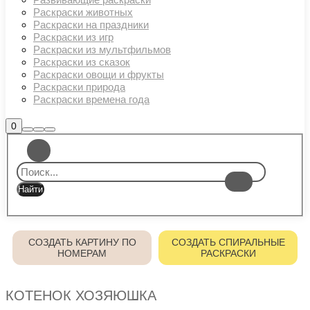
Раскраски животных
Раскраски на праздники
Раскраски из игр
Раскраски из мультфильмов
Раскраски из сказок
Раскраски овощи и фрукты
Раскраски природа
Раскраски времена года
Боковая
0
Найти
Больше
Главное
панель
информации
магазина
меню
СОЗДАТЬ КАРТИНУ ПО
СОЗДАТЬ СПИРАЛЬНЫЕ
НОМЕРАМ
РАСКРАСКИ
КОТЕНОК ХОЗЯЮШКА