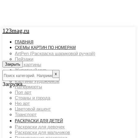
123mag.ru
ГЛАВНАЯ
СХЕМЫ КАРТИН ПО НОМЕРАМ
ArtPen (Раскраска шариковой ручкой)
Пейзажи
Закрыть
Арт картины
Животный мир
х
Люди
Картины художников
Загрузка...
Натюрморты
Поп арт
Страны и города
Ню арт
Цветовой акцент
Транспорт
РАСКРАСКИ ДЛЯ ДЕТЕЙ
Раскраски для девочек
Раскраски для мальчиков
Развивающие раскраски