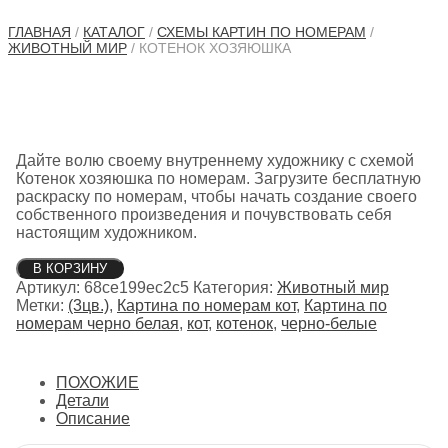
ГЛАВНАЯ
/
КАТАЛОГ
/
СХЕМЫ КАРТИН ПО НОМЕРАМ
/
ЖИВОТНЫЙ МИР
/ КОТЕНОК ХОЗЯЮШКА
Дайте волю своему внутреннему художнику с схемой
Котенок хозяюшка по номерам. Загрузите бесплатную
раскраску по номерам, чтобы начать создание своего
собственного произведения и почувствовать себя
настоящим художником.
Количество
В КОРЗИНУ
товара
Артикул:
68ce199ec2c5
Категория:
Животный мир
Котенок
Метки:
(3цв.)
,
Картина по номерам кот
,
Картина по
хозяюшка
номерам черно белая
,
кот
,
котенок
,
черно-белые
ПОХОЖИЕ
Детали
Описание