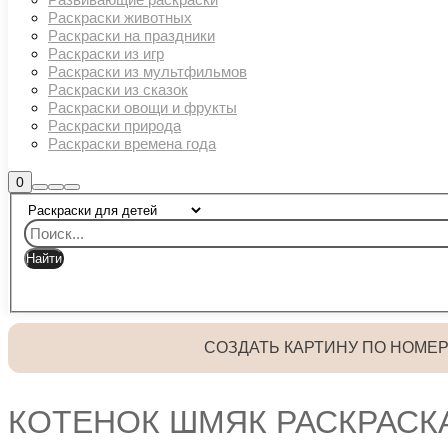
Раскраски животных
Раскраски на праздники
Раскраски из игр
Раскраски из мультфильмов
Раскраски из сказок
Раскраски овощи и фрукты
Раскраски природа
Раскраски времена года
Боковая
0
Найти
Больше
Главное
панель
информации
магазина
меню
СОЗДАТЬ КАРТИНУ ПО НОМЕ
КОТЕНОК ШМЯК РАСКРАСК