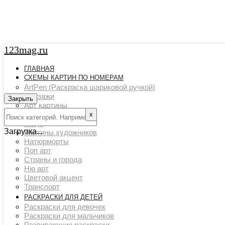
123mag.ru
ГЛАВНАЯ
СХЕМЫ КАРТИН ПО НОМЕРАМ
ArtPen (Раскраска шариковой ручкой)
Пейзажи
Закрыть
Арт картины
Животный мир
х
Люди
Загрузка...
Картины художников
Натюрморты
Поп арт
Страны и города
Ню арт
Цветовой акцент
Транспорт
РАСКРАСКИ ДЛЯ ДЕТЕЙ
Раскраски для девочек
Раскраски для мальчиков
Развивающие раскраски