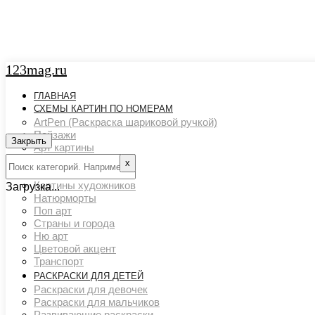
123mag.ru
ГЛАВНАЯ
СХЕМЫ КАРТИН ПО НОМЕРАМ
ArtPen (Раскраска шариковой ручкой)
Пейзажи
Закрыть
Арт картины
Животный мир
х
Люди
Картины художников
Загрузка...
Натюрморты
Поп арт
Страны и города
Ню арт
Цветовой акцент
Транспорт
РАСКРАСКИ ДЛЯ ДЕТЕЙ
Раскраски для девочек
Раскраски для мальчиков
Развивающие раскраски