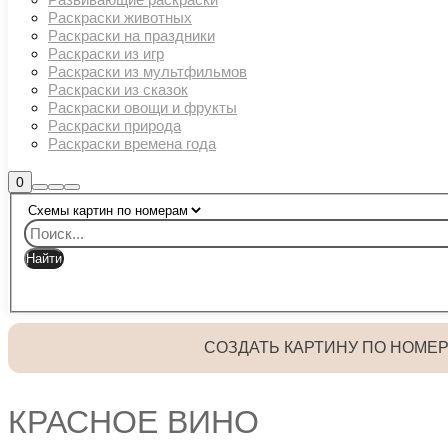
Раскраски животных
Раскраски на праздники
Раскраски из игр
Раскраски из мультфильмов
Раскраски из сказок
Раскраски овощи и фрукты
Раскраски природа
Раскраски времена года
Боковая
0
Найти
Больше
Главное
панель
информации
магазина
меню
СОЗДАТЬ КАРТИНУ ПО НОМЕ
КРАСНОЕ ВИНО