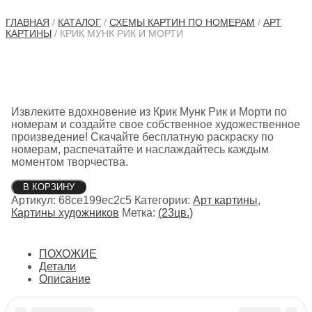
ГЛАВНАЯ
/
КАТАЛОГ
/
СХЕМЫ КАРТИН ПО НОМЕРАМ
/
АРТ
КАРТИНЫ
/ КРИК МУНК РИК И МОРТИ
Извлеките вдохновение из Крик Мунк Рик и Морти по
номерам и создайте свое собственное художественное
произведение! Скачайте бесплатную раскраску по
номерам, распечатайте и наслаждайтесь каждым
моментом творчества.
Количество
В КОРЗИНУ
товара
Артикул:
68ce199ec2c5
Категории:
Арт картины
,
Крик
Картины художников
Метка:
(23цв.)
Мунк
Рик
и
ПОХОЖИЕ
Морти
Детали
Описание