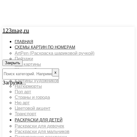
123mag.ru
ГЛАВНАЯ
СХЕМЫ КАРТИН ПО НОМЕРАМ
ArtPen (Раскраска шариковой ручкой)
Пейзажи
Закрыть
Арт картины
Животный мир
х
Люди
Картины художников
Загрузка...
Натюрморты
Поп арт
Страны и города
Ню арт
Цветовой акцент
Транспорт
РАСКРАСКИ ДЛЯ ДЕТЕЙ
Раскраски для девочек
Раскраски для мальчиков
Развивающие раскраски