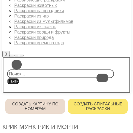
Раскраски животных
Раскраски на праздники
Раскраски из игр
Раскраски из мультфильмов
Раскраски из сказок
Раскраски овощи и фрукты
Раскраски природа
Раскраски времена года
Боковая
0
Найти
Больше
Главное
панель
информации
магазина
меню
СОЗДАТЬ КАРТИНУ ПО
СОЗДАТЬ СПИРАЛЬНЫЕ
НОМЕРАМ
РАСКРАСКИ
КРИК МУНК РИК И МОРТИ