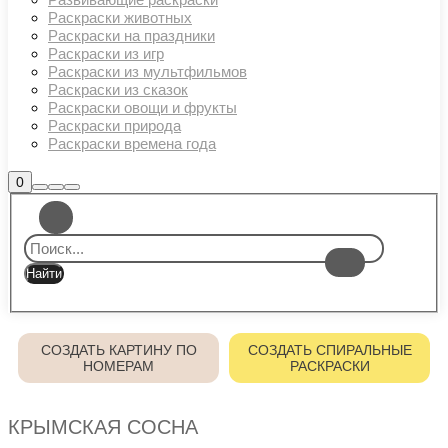
Раскраски животных
Раскраски на праздники
Раскраски из игр
Раскраски из мультфильмов
Раскраски из сказок
Раскраски овощи и фрукты
Раскраски природа
Раскраски времена года
Боковая
0
Найти
Больше
Главное
панель
информации
магазина
меню
СОЗДАТЬ КАРТИНУ ПО
СОЗДАТЬ СПИРАЛЬНЫЕ
НОМЕРАМ
РАСКРАСКИ
КРЫМСКАЯ СОСНА