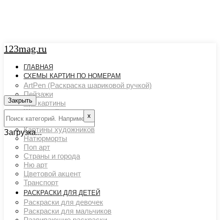
123mag.ru
ГЛАВНАЯ
СХЕМЫ КАРТИН ПО НОМЕРАМ
ArtPen (Раскраска шариковой ручкой)
Пейзажи
Закрыть
Арт картины
Животный мир
х
Люди
Картины художников
Загрузка...
Натюрморты
Поп арт
Страны и города
Ню арт
Цветовой акцент
Транспорт
РАСКРАСКИ ДЛЯ ДЕТЕЙ
Раскраски для девочек
Раскраски для мальчиков
Развивающие раскраски