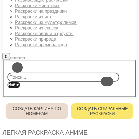
Раскраски животных
Раскраски на праздники
Раскраски из игр
Раскраски из мультфильмов
Раскраски из сказок
Раскраски овощи и фрукты
Раскраски природа
Раскраски времена года
Боковая
0
Найти
Больше
Главное
панель
информации
магазина
меню
СОЗДАТЬ КАРТИНУ ПО
СОЗДАТЬ СПИРАЛЬНЫЕ
НОМЕРАМ
РАСКРАСКИ
ЛЕГКАЯ РАСКРАСКА АНИМЕ