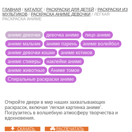
ГЛАВНАЯ
/
КАТАЛОГ
/
РАСКРАСКИ ДЛЯ ДЕТЕЙ
/
РАСКРАСКИ ИЗ
МУЛЬТИКОВ
/
РАСКРАСКА АНИМЕ ДЕВОЧКИ
/ ЛЕГКАЯ
РАСКРАСКА АНИМЕ
аниме девочки
девочка аниме
лицо аниме
аниме мальчик
аниме парень
аниме волейбол
аниме девочки кошки
аниме котиков
аниме стикеры
наклейки аниме
аниме животные
Аниме томое
Cпиральные раскраски аниме
Откройте двери в мир наших захватывающих
раскрасок, включая ‘легкая картинка аниме’.
Погрузитесь в волшебную атмосферу творчества и
вдохновения.
СКАЧАТЬ
РАСПЕЧАТАТЬ