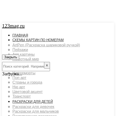
123mag.ru
ГЛАВНАЯ
СХЕМЫ КАРТИН ПО НОМЕРАМ
ArtPen (Раскраска шариковой ручкой)
Пейзажи
Арт картины
Закрыть
Животный мир
Люди
х
Картины художников
Натюрморты
Загрузка...
Поп арт
Страны и города
Ню арт
Цветовой акцент
Транспорт
РАСКРАСКИ ДЛЯ ДЕТЕЙ
Раскраски для девочек
Раскраски для мальчиков
Развивающие раскраски