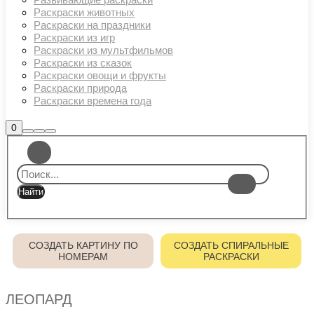
Раскраски животных
Раскраски на праздники
Раскраски из игр
Раскраски из мультфильмов
Раскраски из сказок
Раскраски овощи и фрукты
Раскраски природа
Раскраски времена года
Боковая
0
Найти
Больше
Главное
панель
информации
магазина
меню
СОЗДАТЬ КАРТИНУ ПО
СОЗДАТЬ СПИРАЛЬНЫЕ
НОМЕРАМ
РАСКРАСКИ
ЛЕОПАРД