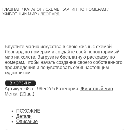
ГЛАВНАЯ
/
КАТАЛОГ
/
СХЕМЫ КАРТИН ПО НОМЕРАМ
/
ЖИВОТНЫЙ МИР
/ ЛЕОПАРД
Впустите магию искусства в свою жизнь с схемой
Леопард по номерам и создайте свой неповторимый
мир на холсте. Загрузите бесплатную раскраску по
номерам, чтобы начать создание своего собственного
произведения и почувствовать себя настоящим
художником.
Количество
В КОРЗИНУ
товара
Артикул:
68ce199ec2c5
Категория:
Животный мир
Леопард
Метка:
(21цв.)
ПОХОЖИЕ
Детали
Описание