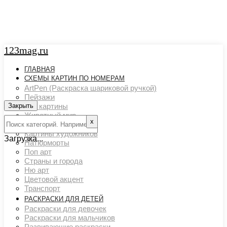
123mag.ru
ГЛАВНАЯ
СХЕМЫ КАРТИН ПО НОМЕРАМ
ArtPen (Раскраска шариковой ручкой)
Пейзажи
Закрыть
Арт картины
Животный мир
х
Люди
Картины художников
Загрузка...
Натюрморты
Поп арт
Страны и города
Ню арт
Цветовой акцент
Транспорт
РАСКРАСКИ ДЛЯ ДЕТЕЙ
Раскраски для девочек
Раскраски для мальчиков
Развивающие раскраски