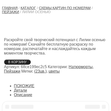
ГЛАВНАЯ
/
КАТАЛОГ
/
СХЕМЫ КАРТИН ПО НОМЕРАМ
/
ПЕЙЗАЖИ
/ ЛИЛИИ ОСЕНЬЮ
Раскройте свой творческий потенциал с Лилии осенью
по номерам! Скачайте бесплатную раскраску по
номерам, распечатайте и наслаждайтесь каждым
моментом творчества.
Количество
В КОРЗИНУ
товара
Артикул:
68ce199ec2c5
Категории:
Натюрморты
,
Лилии
Пейзажи
Метки:
(23цв.)
,
цветы
осенью
ПОХОЖИЕ
Детали
Описание