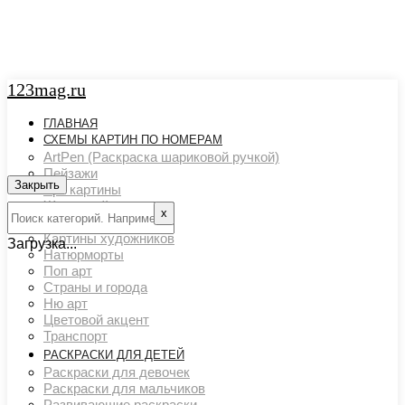
123mag.ru
ГЛАВНАЯ
СХЕМЫ КАРТИН ПО НОМЕРАМ
ArtPen (Раскраска шариковой ручкой)
Пейзажи
Закрыть
Арт картины
Животный мир
х
Люди
Картины художников
Загрузка...
Натюрморты
Поп арт
Страны и города
Ню арт
Цветовой акцент
Транспорт
РАСКРАСКИ ДЛЯ ДЕТЕЙ
Раскраски для девочек
Раскраски для мальчиков
Развивающие раскраски