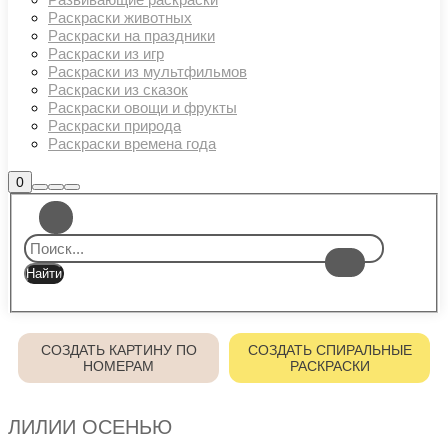
Раскраски животных
Раскраски на праздники
Раскраски из игр
Раскраски из мультфильмов
Раскраски из сказок
Раскраски овощи и фрукты
Раскраски природа
Раскраски времена года
Боковая
0
Найти
Больше
Главное
панель
информации
магазина
меню
СОЗДАТЬ КАРТИНУ ПО
СОЗДАТЬ СПИРАЛЬНЫЕ
НОМЕРАМ
РАСКРАСКИ
ЛИЛИИ ОСЕНЬЮ