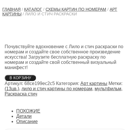
ГЛАВНАЯ
/
КАТАЛОГ
/
СХЕМЫ КАРТИН ПО НОМЕРАМ
/
АРТ
КАРТИНЫ
/ ЛИЛО И СТИЧ РАСКРАСКИ
Почувствуйте вдохновение с Лило и стич раскраски по
номерам и создайте свое собственное произведение
искусства! Загрузите бесплатную раскраску по
номерам и создайте свой собственный визуальный
манифест!
Количество
В КОРЗИНУ
товара
Артикул:
68ce199ec2c5
Категория:
Арт картины
Метки:
Лило
(13цв.)
,
лило и стич картины по номерам
,
мультфильм
,
и
Раскраска стич
стич
раскраски
ПОХОЖИЕ
Детали
Описание