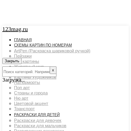
123mag.ru
ГЛАВНАЯ
СХЕМЫ КАРТИН ПО НОМЕРАМ
ArtPen (Раскраска шариковой ручкой)
Пейзажи
Закрыть
Арт картины
Животный мир
х
Люди
Картины художников
Загрузка...
Натюрморты
Поп арт
Страны и города
Ню арт
Цветовой акцент
Транспорт
РАСКРАСКИ ДЛЯ ДЕТЕЙ
Раскраски для девочек
Раскраски для мальчиков
Развивающие раскраски