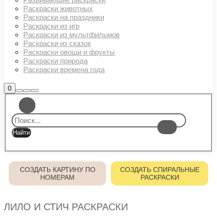
Раскраски животных
Раскраски на праздники
Раскраски из игр
Раскраски из мультфильмов
Раскраски из сказок
Раскраски овощи и фрукты
Раскраски природа
Раскраски времена года
Боковая
0
Найти
Больше
Главное
панель
информации
магазина
меню
СОЗДАТЬ КАРТИНУ ПО
СОЗДАТЬ СПИРАЛЬНЫЕ
НОМЕРАМ
РАСКРАСКИ
ЛИЛО И СТИЧ РАСКРАСКИ