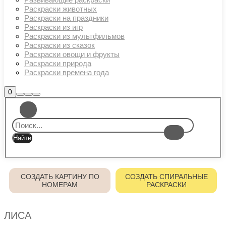
Раскраски животных
Раскраски на праздники
Раскраски из игр
Раскраски из мультфильмов
Раскраски из сказок
Раскраски овощи и фрукты
Раскраски природа
Раскраски времена года
Боковая
0
Найти
Больше
Главное
панель
информации
магазина
меню
СОЗДАТЬ КАРТИНУ ПО
СОЗДАТЬ СПИРАЛЬНЫЕ
НОМЕРАМ
РАСКРАСКИ
ЛИСА