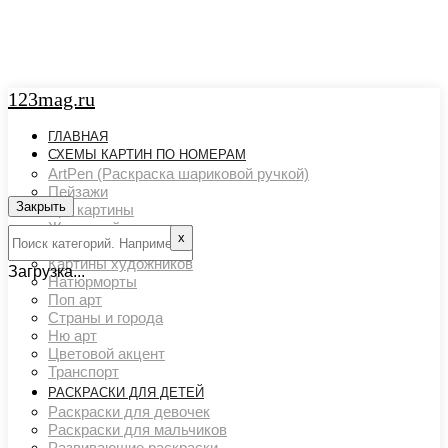
123mag.ru
ГЛАВНАЯ
СХЕМЫ КАРТИН ПО НОМЕРАМ
ArtPen (Раскраска шариковой ручкой)
Пейзажи
Закрыть
Арт картины
Животный мир
х
Люди
Картины художников
Загрузка...
Натюрморты
Поп арт
Страны и города
Ню арт
Цветовой акцент
Транспорт
РАСКРАСКИ ДЛЯ ДЕТЕЙ
Раскраски для девочек
Раскраски для мальчиков
Развивающие раскраски