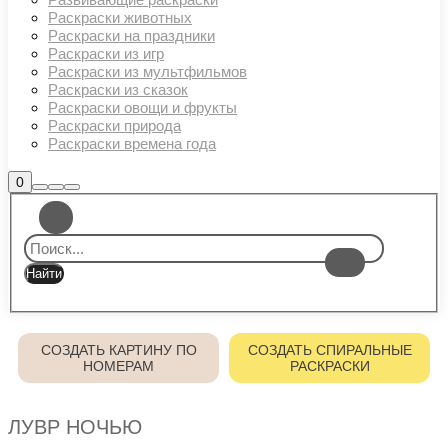
Раскраски животных
Раскраски на праздники
Раскраски из игр
Раскраски из мультфильмов
Раскраски из сказок
Раскраски овощи и фрукты
Раскраски природа
Раскраски времена года
Боковая
0
Найти
Больше
Главное
панель
информации
магазина
меню
СОЗДАТЬ КАРТИНУ ПО
СОЗДАТЬ СПИРАЛЬНЫЕ
НОМЕРАМ
РАСКРАСКИ
ЛУВР НОЧЬЮ