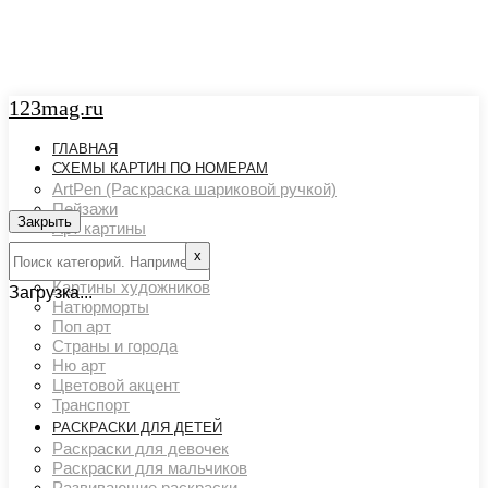
123mag.ru
ГЛАВНАЯ
СХЕМЫ КАРТИН ПО НОМЕРАМ
ArtPen (Раскраска шариковой ручкой)
Пейзажи
Закрыть
Арт картины
Животный мир
х
Люди
Картины художников
Загрузка...
Натюрморты
Поп арт
Страны и города
Ню арт
Цветовой акцент
Транспорт
РАСКРАСКИ ДЛЯ ДЕТЕЙ
Раскраски для девочек
Раскраски для мальчиков
Развивающие раскраски