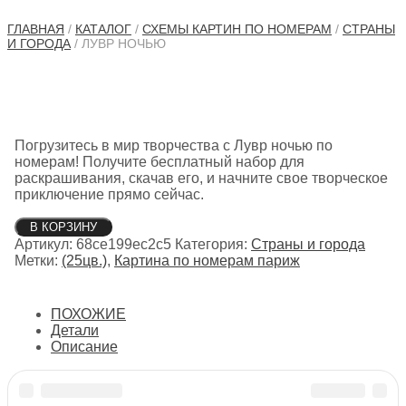
ГЛАВНАЯ
/
КАТАЛОГ
/
СХЕМЫ КАРТИН ПО НОМЕРАМ
/
СТРАНЫ
И ГОРОДА
/ ЛУВР НОЧЬЮ
Погрузитесь в мир творчества с Лувр ночью по
номерам! Получите бесплатный набор для
раскрашивания, скачав его, и начните свое творческое
приключение прямо сейчас.
Количество
В КОРЗИНУ
товара
Артикул:
68ce199ec2c5
Категория:
Страны и города
Лувр
Метки:
(25цв.)
,
Картина по номерам париж
ночью
ПОХОЖИЕ
Детали
Описание